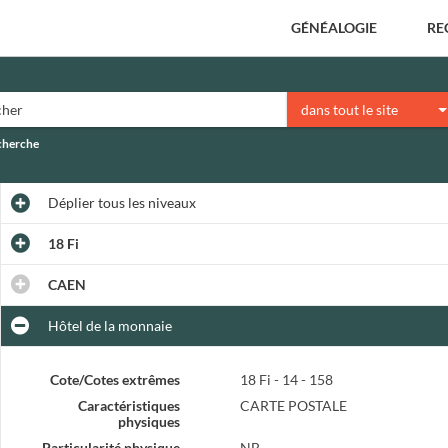
GÉNÉALOGIE
RE
dans tout le site
echerche
Déplier
tous les niveaux
18 Fi
CAEN
Hôtel de la monnaie
Cote/Cotes extrêmes
18 Fi - 14 - 158
Caractéristiques
CARTE POSTALE
physiques
Particularité physique
NB