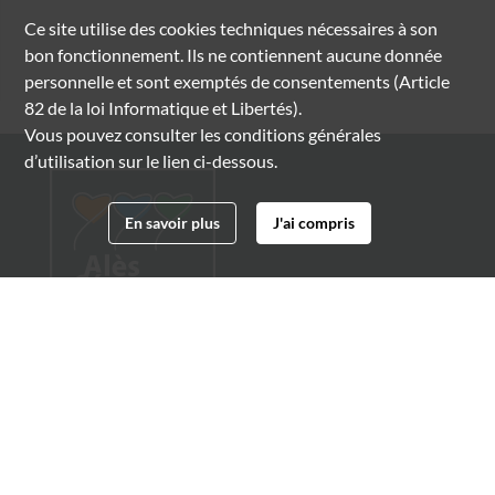
Ce site utilise des
cookies
techniques nécessaires à son
bon fonctionnement. Ils ne contiennent aucune donnée
personnelle et sont exemptés de consentements (Article
82 de la loi Informatique et Libertés).
Vous pouvez consulter les conditions générales
d’utilisation sur le lien ci-dessous.
En savoir plus
J'ai compris
Archives municipales d'Alès
4 boulevard Gambetta
30100 Alès
04 66 54 32 20
archives@ville-ales.fr