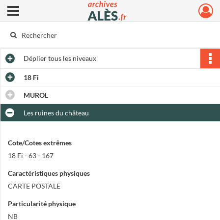
Ouvrir le menu déroulant
Archives municipales d'Alès
Déplier
tous les niveaux
18 Fi
MUROL
Les ruines du château
Cote/Cotes extrêmes
18 Fi - 63 - 167
Caractéristiques physiques
CARTE POSTALE
Particularité physique
NB