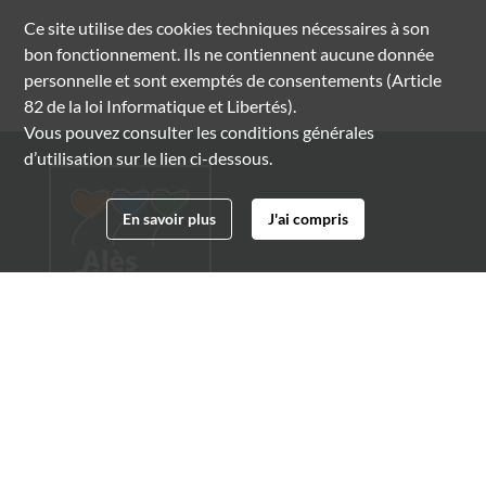
Ce site utilise des
cookies
techniques nécessaires à son
bon fonctionnement. Ils ne contiennent aucune donnée
personnelle et sont exemptés de consentements (Article
82 de la loi Informatique et Libertés).
Vous pouvez consulter les conditions générales
d’utilisation sur le lien ci-dessous.
En savoir plus
J'ai compris
Archives municipales d'Alès
4 boulevard Gambetta
30100 Alès
04 66 54 32 20
archives@ville-ales.fr