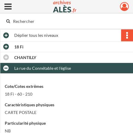
Ouvrir le menu déroulant
Archives municipales d'Alès
Déplier
tous les niveaux
18 Fi
CHANTILLY
La rue du Connétable et l'église
Cote/Cotes extrêmes
18 Fi - 60 - 210
Caractéristiques physiques
CARTE POSTALE
Particularité physique
NB