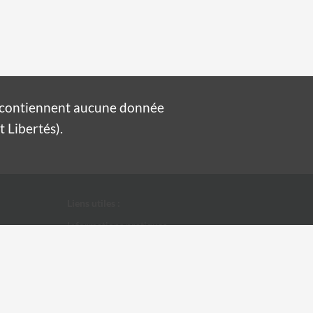
e contiennent aucune donnée
 Libertés).
Liens utiles :
Informations pratiques
Conditions Générales d'Utilisation
Données personnelles
Ville d'Alès