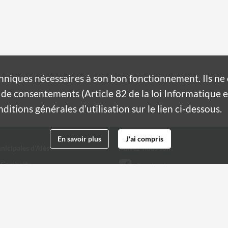
hniques nécessaires à son bon fonctionnement. Ils n
de consentements (Article 82 de la loi Informatique et
itions générales d’utilisation sur le lien ci-dessous.
En savoir plus
J'ai compris
nicipales d'Alès
Suivez-nous sur :
 Gambetta
Facebook
Twitter
 32 20
@ville-ales.fr
Youtube
Instagram