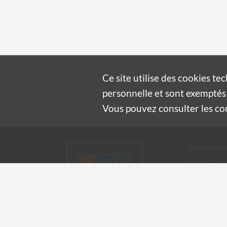
Ce site utilise des
cookies
tec
personnelle et sont exemptés 
Vous pouvez consulter les cond
Archives mu
4 boulevard
30100 Alès
04 66 54
archives