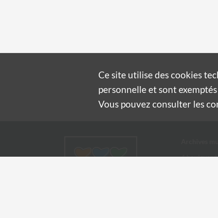
Ce site utilise des
cookies
tec
personnelle et sont exemptés 
Vous pouvez consulter les cond
Archives mu
4 boulevard
30100 Alès
04 66 54
archives