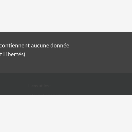
e contiennent aucune donnée
 Libertés).
Liens utiles :
Informations pratiques
Conditions Générales d'Utilisation
Données personnelles
Ville d'Alès