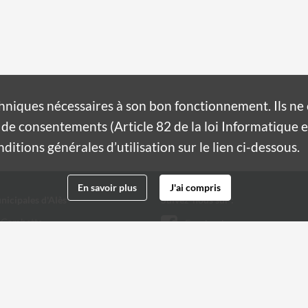
hniques nécessaires à son bon fonctionnement. Ils n
de consentements (Article 82 de la loi Informatique et
itions générales d’utilisation sur le lien ci-dessous.
En savoir plus
J'ai compris
nicipales d'Alès
Suivez-nous sur :
 Gambetta
Facebook
Twitter
 32 20
@ville-ales.fr
Youtube
Instagram