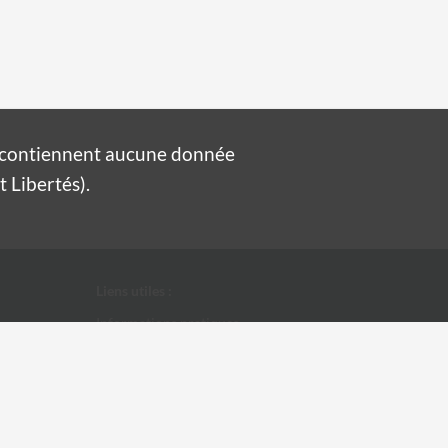
e contiennent aucune donnée
 Libertés).
Liens utiles :
Informations pratiques
Conditions Générales d'Utilisation
Données personnelles
Ville d'Alès