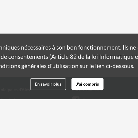
hniques nécessaires à son bon fonctionnement. Ils n
de consentements (Article 82 de la loi Informatique et
itions générales d’utilisation sur le lien ci-dessous.
En savoir plus
J'ai compris
nicipales d'Alès
Suivez-nous sur :
 Gambetta
Facebook
Twitter
 32 20
@ville-ales.fr
Youtube
Instagram