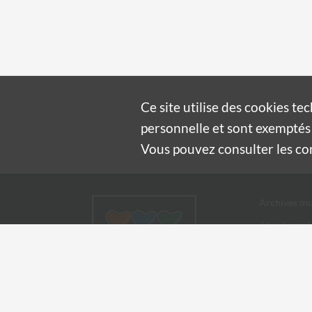
Ce site utilise des
cookies
tec
personnelle et sont exemptés 
Vous pouvez consulter les cond
Archives mu
4 boulevard
30100 Alès
04 66 54
archives