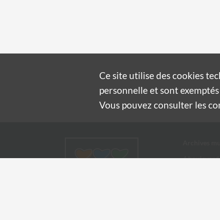
Ce site utilise des
cookies
tec
personnelle et sont exemptés 
Vous pouvez consulter les cond
Archives mu
4 boulevard
30100 Alès
04 66 54
archives