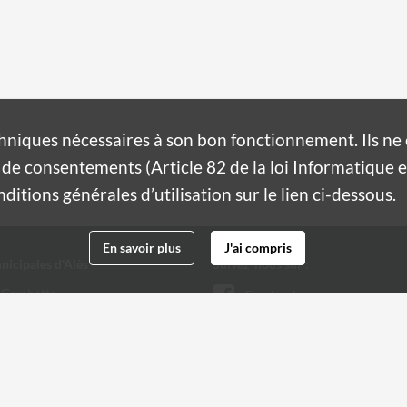
hniques nécessaires à son bon fonctionnement. Ils n
de consentements (Article 82 de la loi Informatique et
itions générales d’utilisation sur le lien ci-dessous.
En savoir plus
J'ai compris
nicipales d'Alès
Suivez-nous sur :
 Gambetta
Facebook
Twitter
 32 20
@ville-ales.fr
Youtube
Instagram