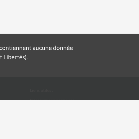
e contiennent aucune donnée
 Libertés).
Liens utiles :
Informations pratiques
Conditions Générales d'Utilisation
Données personnelles
Ville d'Alès