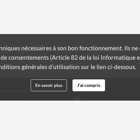
hniques nécessaires à son bon fonctionnement. Ils n
de consentements (Article 82 de la loi Informatique et
itions générales d’utilisation sur le lien ci-dessous.
En savoir plus
J'ai compris
nicipales d'Alès
Suivez-nous sur :
 Gambetta
Facebook
Twitter
 32 20
@ville-ales.fr
Youtube
Instagram