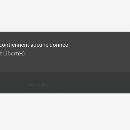
e contiennent aucune donnée
 Libertés).
Liens utiles :
Informations pratiques
Conditions Générales d'Utilisation
Données personnelles
Ville d'Alès