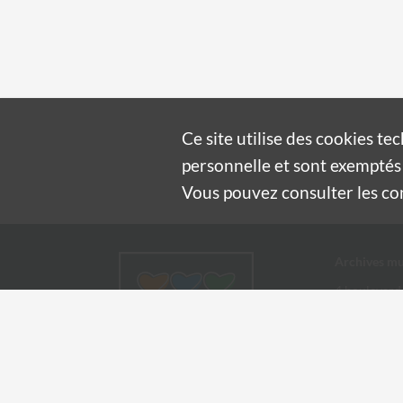
Ce site utilise des
cookies
tec
personnelle et sont exemptés 
Vous pouvez consulter les cond
Archives mu
4 boulevard
30100 Alès
04 66 54
archives