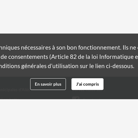
hniques nécessaires à son bon fonctionnement. Ils n
de consentements (Article 82 de la loi Informatique et
itions générales d’utilisation sur le lien ci-dessous.
En savoir plus
J'ai compris
nicipales d'Alès
Suivez-nous sur :
 Gambetta
Facebook
Twitter
 32 20
@ville-ales.fr
Youtube
Instagram