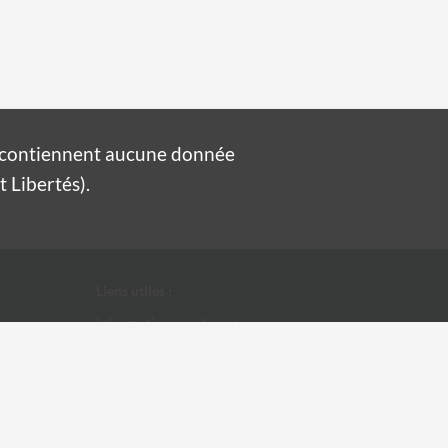
e contiennent aucune donnée
 Libertés).
Liens utiles :
Informations pratiques
Conditions Générales d'Utilisation
Données personnelles
Ville d'Alès