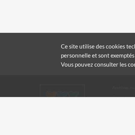
Ce site utilise des
cookies
tec
personnelle et sont exemptés 
Vous pouvez consulter les cond
Archives mu
4 boulevard
30100 Alès
04 66 54
archives