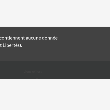
e contiennent aucune donnée
 Libertés).
Liens utiles :
Informations pratiques
Conditions Générales d'Utilisation
Données personnelles
Ville d'Alès