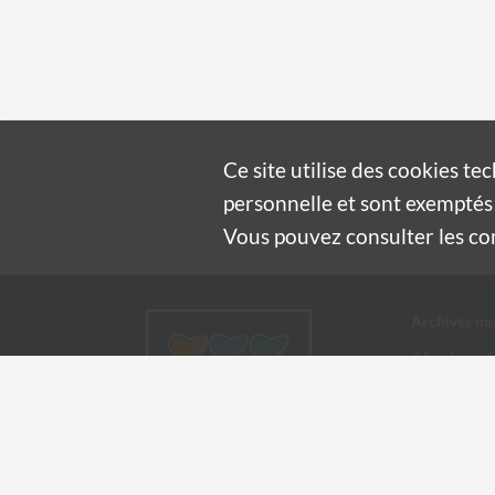
Ce site utilise des
cookies
tec
personnelle et sont exemptés 
Vous pouvez consulter les cond
Archives mu
4 boulevard
30100 Alès
04 66 54
archives