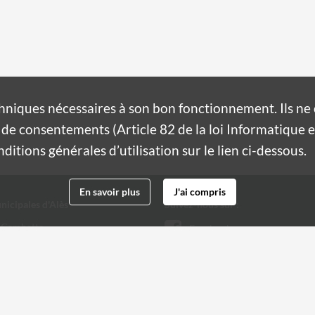
hniques nécessaires à son bon fonctionnement. Ils n
de consentements (Article 82 de la loi Informatique et
itions générales d’utilisation sur le lien ci-dessous.
En savoir plus
J'ai compris
nicipales d'Alès
Suivez-nous sur :
 Gambetta
Facebook
Twitter
 32 20
@ville-ales.fr
Youtube
Instagram