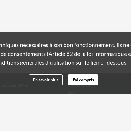
hniques nécessaires à son bon fonctionnement. Ils n
de consentements (Article 82 de la loi Informatique et
itions générales d’utilisation sur le lien ci-dessous.
En savoir plus
J'ai compris
nicipales d'Alès
Suivez-nous sur :
 Gambetta
Facebook
Twitter
 32 20
@ville-ales.fr
Youtube
Instagram