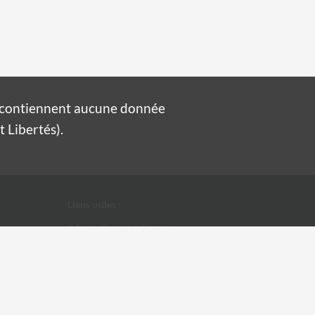
e contiennent aucune donnée
 Libertés).
Liens utiles :
Informations pratiques
Conditions Générales d'Utilisation
Données personnelles
Ville d'Alès