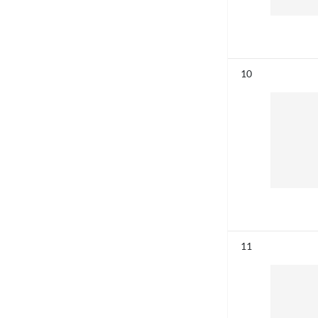
Résultat n°
10
Résultat n°
11