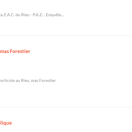
Z.A.C. du Rieu - P.A.Z. : Enquête...
 mas Forestier
orticole au Rieu, mas Forestier
blique