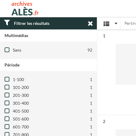
Archives municipales d'Alès
Affichage
Filtrer les résultats
Perti
Multimédias
Résultat n°
1
Filtre les résultats par : Multimédias
Sans
92
Période
Filtre les résultats par : Période
1-100
1
101-200
1
201-300
1
301-400
1
401-500
1
501-600
1
Résultat n°
2
601-700
1
701-800
1