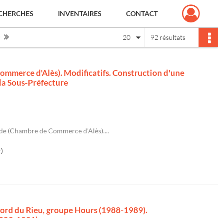
CHERCHES
INVENTAIRES
CONTACT
Page suivante : 1/5
Dernière page
20
92 résultats
ommerce d'Alès). Modificatifs. Construction d'une
la Sous-Préfecture
nde (Chambre de Commerce d'Alès)....
)
 Nord du Rieu, groupe Hours (1988-1989).