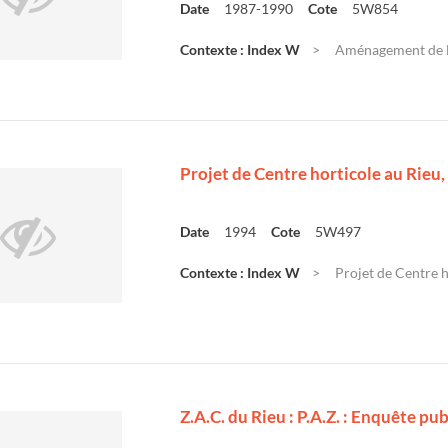
Date
1987-1990
Cote
5W854
Contexte : Index W
Aménagement de la 
Projet de Centre horticole au Rieu,
Date
1994
Cote
5W497
Contexte : Index W
Projet de Centre h
Z.A.C. du Rieu : P.A.Z. : Enquête pu