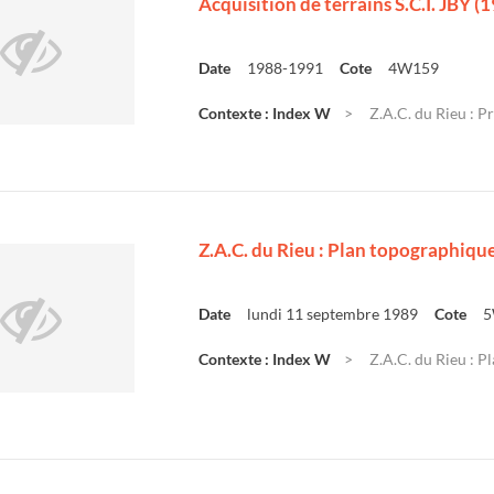
Acquisition de terrains S.C.I. JBY 
Date
1988-1991
Cote
4W159
Contexte : Index W
Z.A.C. du Rieu : P
Z.A.C. du Rieu : Plan topographique 
Date
lundi 11 septembre 1989
Cote
5
Contexte : Index W
Z.A.C. du Rieu : Pl
e