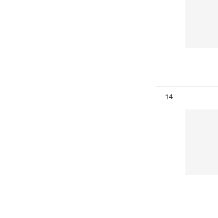
Résultat n°
14