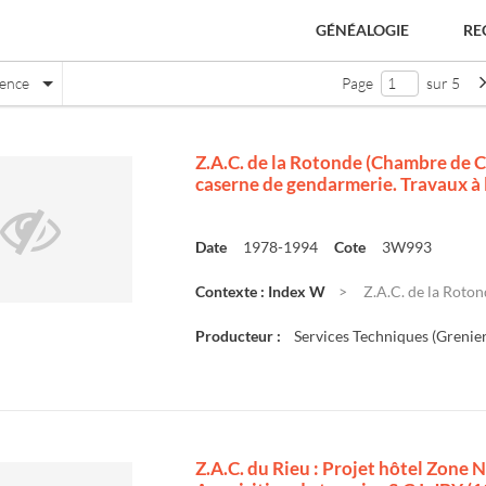
GÉNÉALOGIE
RE
nence
Page
sur 5
Z.A.C. de la Rotonde (Chambre de C
caserne de gendarmerie. Travaux à 
Date
1978-1994
Cote
3W993
Contexte : Index W
Z.A.C. de la Roto
Producteur :
Services Techniques (Grenier
Z.A.C. du Rieu : Projet hôtel Zone