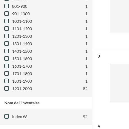
801-900
1
901-1000
1
1001-1100
1
1101-1200
1
1201-1300
1
1301-1400
1
1401-1500
1
Résultat n°
3
1501-1600
1
1601-1700
1
1701-1800
1
1801-1900
1
1901-2000
82
Nom de l'inventaire
Filtre les résultats par : Nom de l'inventair
Index W
92
Résultat n°
4