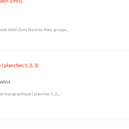
(1989-1991)
rojet hôtel Zone Nord du Rieu, groupe...
( planches 1, 2, 3)
W854
an topographique ( planches 1, 2,...