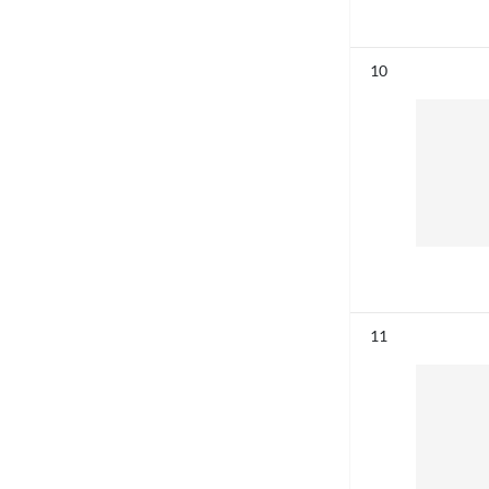
Résultat n°
10
Résultat n°
11