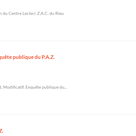
n du Centre Leclerc Z.A.C. du Rieu
quête publique du P.A.Z.
. Modificatif. Enquête publique du...
Z.