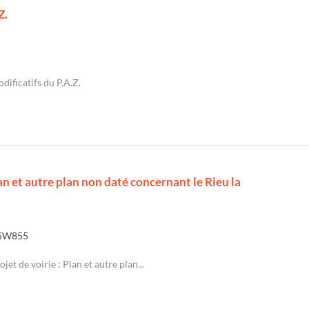
Z.
dificatifs du P.A.Z.
Plan et autre plan non daté concernant le Rieu la
5W855
jet de voirie : Plan et autre plan...