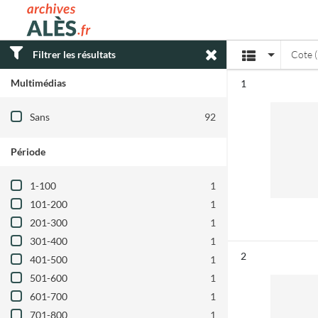
Archives municipales d'Alès
Affichage
Filtrer les résultats
Cote (
Multimédias
Résultat n°
1
Filtre les résultats par : Multimédias
Sans
92
Période
Filtre les résultats par : Période
1-100
1
101-200
1
201-300
1
301-400
1
Résultat n°
2
401-500
1
501-600
1
601-700
1
701-800
1