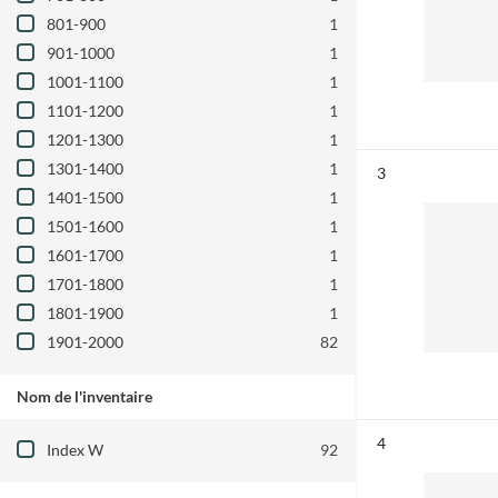
801-900
1
901-1000
1
1001-1100
1
1101-1200
1
1201-1300
1
1301-1400
1
Résultat n°
3
1401-1500
1
1501-1600
1
1601-1700
1
1701-1800
1
1801-1900
1
1901-2000
82
Nom de l'inventaire
Filtre les résultats par : Nom de l'inventair
Résultat n°
4
Index W
92