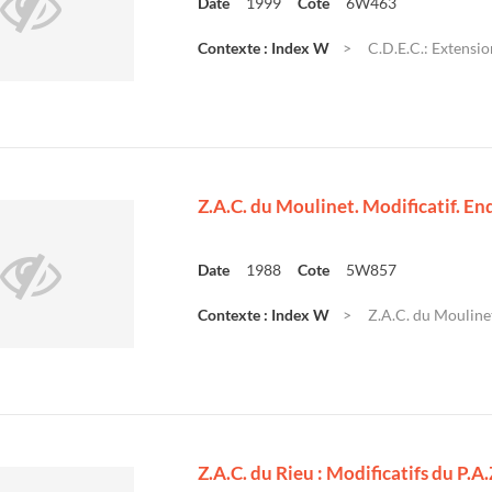
Date
1999
Cote
6W463
Contexte : Index W
C.D.E.C.: Extensio
Z.A.C. du Moulinet. Modificatif. En
Date
1988
Cote
5W857
Contexte : Index W
Z.A.C. du Moulinet
e
Z.A.C. du Rieu : Modificatifs du P.A.