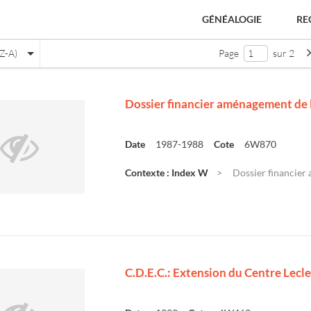
GÉNÉALOGIE
RE
Z-A)
Page
sur 2
Dossier financier aménagement de l
Date
1987-1988
Cote
6W870
Contexte : Index W
Dossier financier 
C.D.E.C.: Extension du Centre Lecle