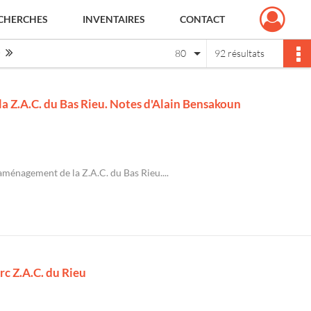
CHERCHES
INVENTAIRES
CONTACT
Page suivante : 1/2
Dernière page
80
92 résultats
a Z.A.C. du Bas Rieu. Notes d'Alain Bensakoun
aménagement de la Z.A.C. du Bas Rieu....
rc Z.A.C. du Rieu