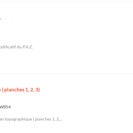
.
dificatif du P.A.Z.
( planches 1, 2, 3)
W854
an topographique ( planches 1, 2,...