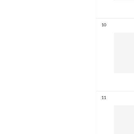
Résultat n°
10
Résultat n°
11