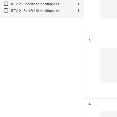
REV 2 : Société Scientifique et Littéraire d'Alais (1869-1889)
1
REV 2 : Société Scientifique et Littéraire d'Alais (1891-1955)
1
Résultat n°
3
Résultat n°
4