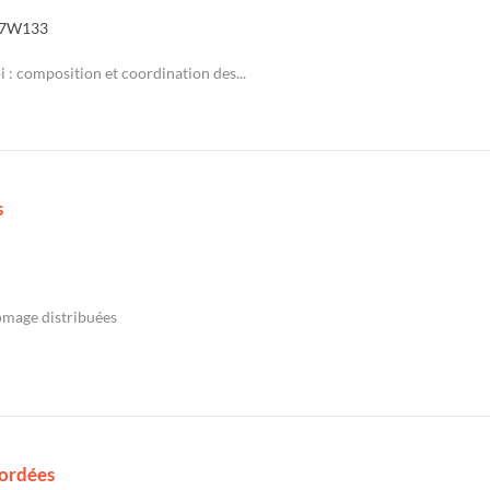
7W133
 : composition et coordination des...
s
ômage distribuées
cordées