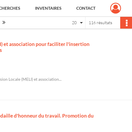
CHERCHES
INVENTAIRES
CONTACT
Page suivante : 1/6
Dernière page
20
116 résultats
et association pour faciliter l'insertion
s
ion Locale (MELI) et association...
édaille d'honneur du travail. Promotion du