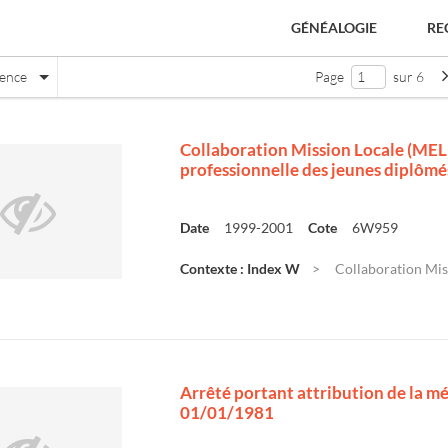
GÉNÉALOGIE
RE
nence
Page
sur 6
Collaboration Mission Locale (MELI) 
professionnelle des jeunes diplômé
Date
1999-2001
Cote
6W959
Contexte : Index W
Collaboration Miss
Arrêté portant attribution de la m
01/01/1981
e