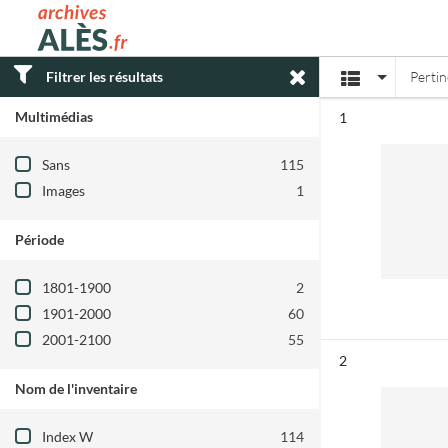
Archives municipales d'Alès
Affichage
Filtrer les résultats
Perti
Multimédias
Résultat n°
1
Filtre les résultats par : Multimédias
Sans
115
Images
1
Période
Filtre les résultats par : Période
1801-1900
2
1901-2000
60
2001-2100
55
Résultat n°
2
Nom de l'inventaire
Filtre les résultats par : Nom de l'inventair
Index W
114