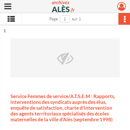
Ouvrir le menu déroulant
Archives municipales d'Alès
Page
sur 1
ésultat n°
1
Service Femmes de service/A.T.S.E.M : Rapports,
interventions des syndicats auprès des élus,
enquête de satisfaction, charte d'intervention
des agents territoriaux spécialisés des écoles
maternelles de la ville d'Alès (septembre 1998)