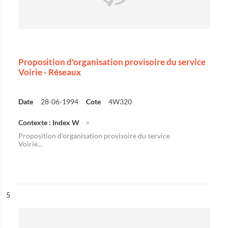
Proposition d'organisation provisoire du service
Voirie - Réseaux
Date
28-06-1994
Cote
4W320
Contexte : Index W
Proposition d'organisation provisoire du service
Voirie...
ésultat n°
5