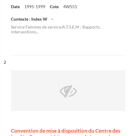
Date
1995-1999
Cote
4W551
Contexte : Index W
Service Femmes de service/A.T.S.E.M : Rapports,
interventions...
ésultat n°
2
Convention de mise à disposition du Centre des