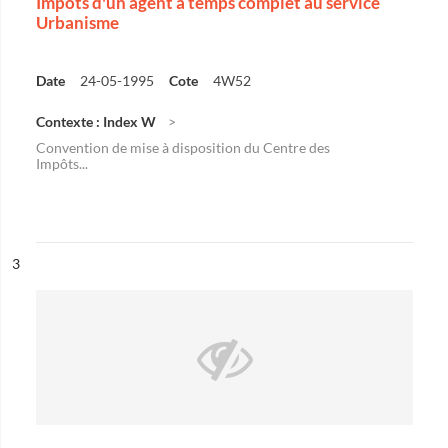
Impôts d'un agent à temps complet au service
Urbanisme
Date
24-05-1995
Cote
4W52
Contexte : Index W
Convention de mise à disposition du Centre des
Impôts...
ésultat n°
3