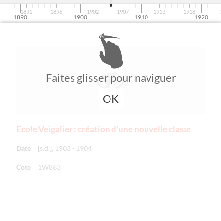
1891
1896
1902
1907
1913
1918
1890
1900
1910
1920
Faites glisser pour naviguer
OK
Ecole Veigalier : création d'une nouvelle classe
Date
[s.d.], 1903 - 1904
Cote
1W863