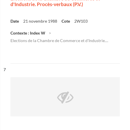
d'Industrie. Procès-verbaux (P.V.)
Date
21 novembre 1988
Cote
2W103
Contexte : Index W
Elections de la Chambre de Commerce et d'Industrie....
ésultat n°
7