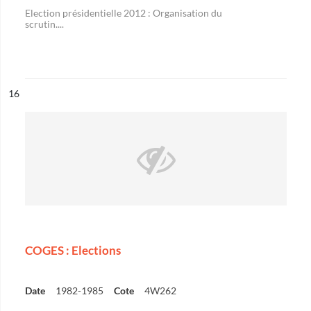
Election présidentielle 2012 : Organisation du
scrutin....
ésultat n°
16
COGES : Elections
Date
1982-1985
Cote
4W262