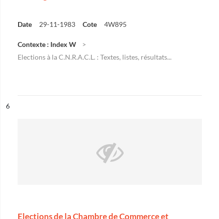
Date
29-11-1983
Cote
4W895
Contexte : Index W
Elections à la C.N.R.A.C.L. : Textes, listes, résultats...
ésultat n°
6
Elections de la Chambre de Commerce et