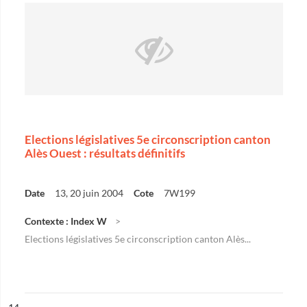
Elections législatives 5e circonscription canton
Alès Ouest : résultats définitifs
Date
13, 20 juin 2004
Cote
7W199
Contexte : Index W
Elections législatives 5e circonscription canton Alès...
ésultat n°