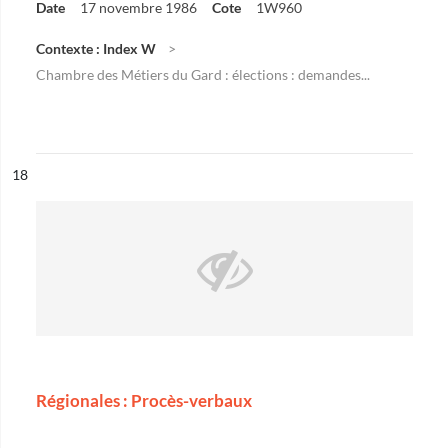
Date
17 novembre 1986
Cote
1W960
Contexte : Index W
Chambre des Métiers du Gard : élections : demandes...
ésultat n°
18
Régionales : Procès-verbaux