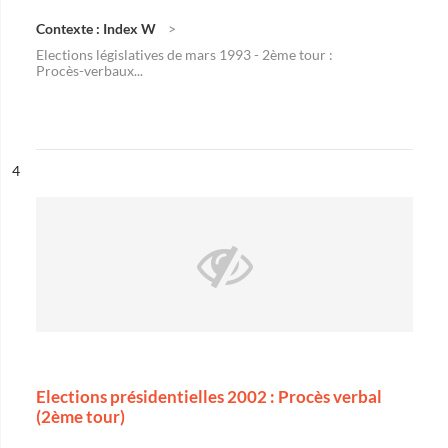
Contexte : Index W
Elections législatives de mars 1993 - 2ème tour :
Procès-verbaux...
ésultat n°
4
Elections présidentielles 2002 : Procès verbal
(2ème tour)