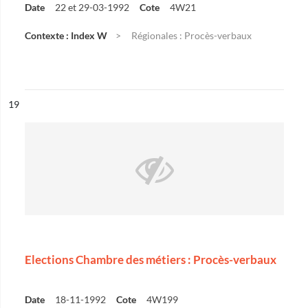
Date
22 et 29-03-1992
Cote
4W21
Contexte : Index W
Régionales : Procès-verbaux
ésultat n°
19
Elections Chambre des métiers : Procès-verbaux
Date
18-11-1992
Cote
4W199