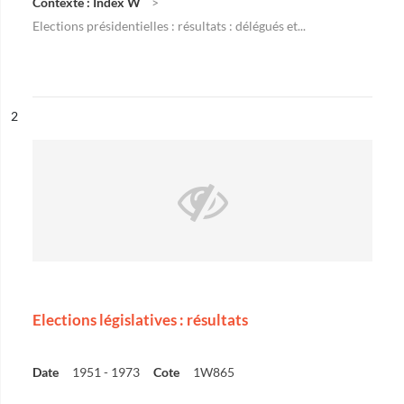
Contexte : Index W
Elections présidentielles : résultats : délégués et...
ésultat n°
2
Elections législatives : résultats
Date
1951 - 1973
Cote
1W865