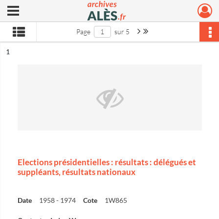
Ouvrir le menu déroulant
Archives municipales d'Alès
Page suivante : 1/5
Dernière page
Page
sur 5
ésultat n°
1
Elections présidentielles : résultats : délégués et
suppléants, résultats nationaux
Date
1958 - 1974
Cote
1W865