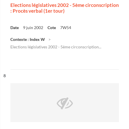
Elections législatives 2002 - 5ème circonscription
: Procès verbal (1er tour)
Date
9 juin 2002
Cote
7W54
Contexte : Index W
Elections législatives 2002 - 5ème circonscription...
ésultat n°
8