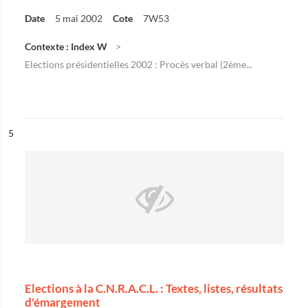
Date
5 mai 2002
Cote
7W53
Contexte : Index W
Elections présidentielles 2002 : Procès verbal (2ème...
ésultat n°
5
Elections à la C.N.R.A.C.L. : Textes, listes, résultats
d'émargement