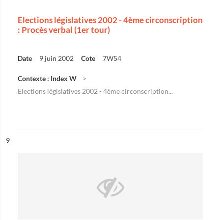
Elections législatives 2002 - 4ème circonscription
: Procès verbal (1er tour)
Date
9 juin 2002
Cote
7W54
Contexte : Index W
Elections législatives 2002 - 4ème circonscription...
ésultat n°
9