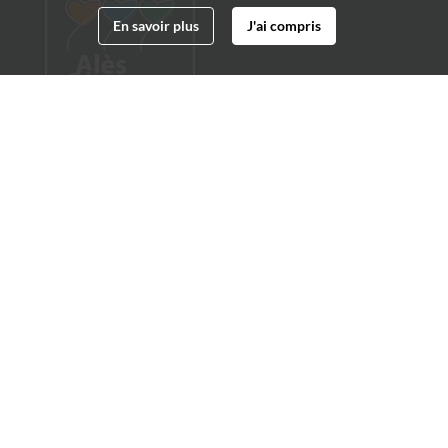
En savoir plus
J'ai compris
Archives municipales d'Alès
4 boulevard Gambetta
30100 Alès
04 66 54 32 20
archives@ville-ales.fr
Suivez-nous sur :
Facebook
Twitter
Youtube
Instagram