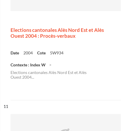
Elections cantonales Alès Nord Est et Alès
Ouest 2004 : Procès-verbaux
Date
2004
Cote
5W934
Contexte : Index W
Elections cantonales Alès Nord Est et Alès
Ouest 2004...
ésultat n°
11