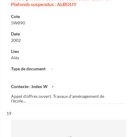
Plafonds suspendus : ALBOUY
Cote
5W890
Date
2002
Lieu
Alès
Type de document
-
Contexte : Index W
Appel d'offres ouvert. Travaux d'aménagement de
l'école...
Résultat n°
19