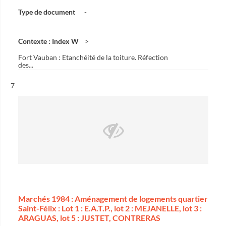
Type de document
-
Contexte : Index W
Fort Vauban : Etanchéité de la toiture. Réfection
des...
Résultat n°
7
Marchés 1984 : Aménagement de logements quartier
Saint-Félix : Lot 1 : E.A.T.P., lot 2 : MEJANELLE, lot 3 :
ARAGUAS, lot 5 : JUSTET, CONTRERAS