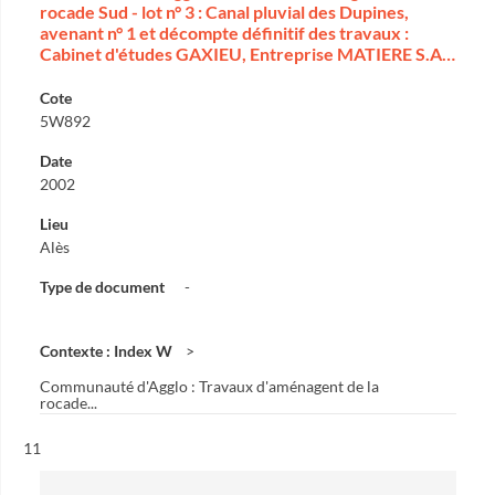
rocade Sud - lot n° 3 : Canal pluvial des Dupines,
avenant n° 1 et décompte définitif des travaux :
Cabinet d'études GAXIEU, Entreprise MATIERE S.A…
Cote
5W892
Date
2002
Lieu
Alès
Type de document
-
Contexte : Index W
Communauté d'Agglo : Travaux d'aménagent de la
rocade...
Résultat n°
11