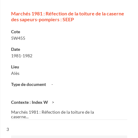
Marchés 1981 : Réfection de la toiture de la caserne
des sapeurs-pompiers : SEEP
Cote
5W455
Date
1981-1982
Lieu
Alès
Type de document
-
Contexte : Index W
Marchés 1981 : Réfection de la toiture de la
caserne...
Résultat n°
3