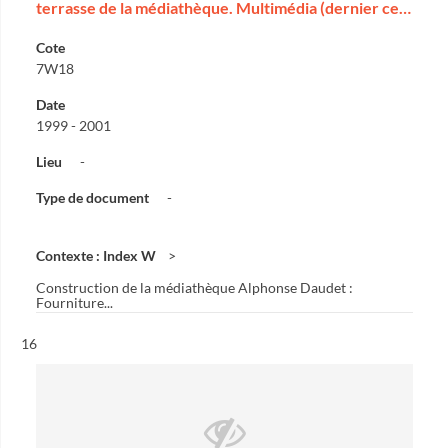
terrasse de la médiathèque. Multimédia (dernier ce…
Cote
7W18
Date
1999 - 2001
Lieu
-
Type de document
-
Contexte : Index W
Construction de la médiathèque Alphonse Daudet :
Fourniture...
Résultat n°
16