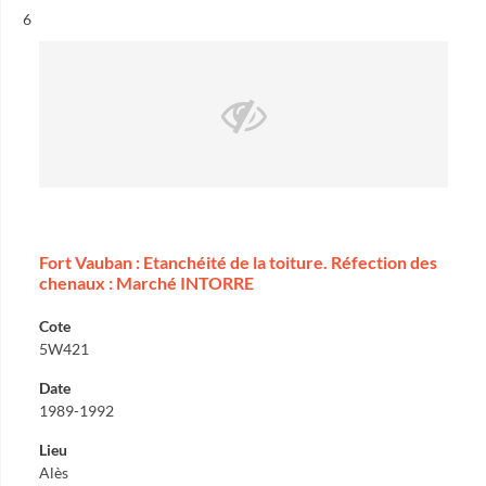
Résultat n°
6
Fort Vauban : Etanchéité de la toiture. Réfection des
chenaux : Marché INTORRE
Cote
5W421
Date
1989-1992
Lieu
Alès