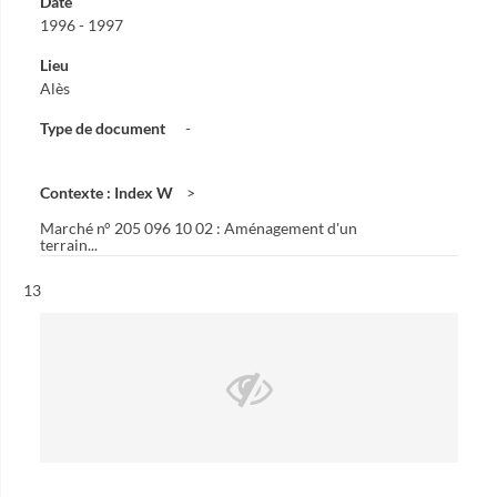
Date
1996 - 1997
Lieu
Alès
Type de document
-
Contexte : Index W
Marché n° 205 096 10 02 : Aménagement d'un
terrain...
Résultat n°
13