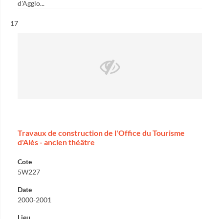
d'Agglo...
Résultat n°
17
Travaux de construction de l'Office du Tourisme
d'Alès - ancien théâtre
Cote
5W227
Date
2000-2001
Lieu