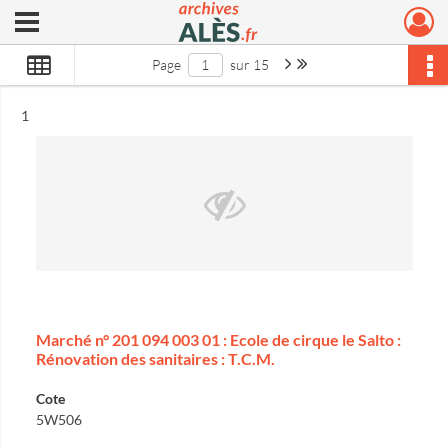
Ouvrir le menu déroulant
Archives municipales d'Alès
Page suivante : 1/15
Dernière page
Page
sur 15
Résultat n°
1
Marché n° 201 094 003 01 : Ecole de cirque le Salto :
Rénovation des sanitaires : T.C.M.
Cote
5W506