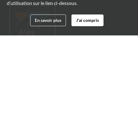
d’utilisation sur le lien ci-dessous.
En savoir plus
J'ai compris
Archives municipales d'Alès
4 boulevard Gambetta
30100 Alès
04 66 54 32 20
archives@ville-ales.fr
Suivez-nous sur :
Facebook
Twitter