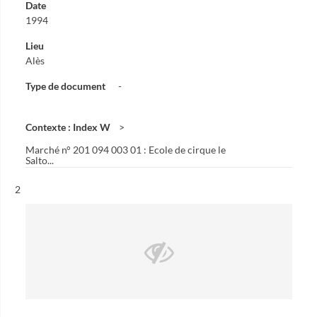
Date
1994
Lieu
Alès
Type de document
-
Contexte : Index W
Marché n° 201 094 003 01 : Ecole de cirque le
Salto...
Résultat n°
2