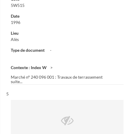
5W515
Date
1996
Lieu
Alès
Type de document
-
Contexte : Index W
Marché n° 240 096 001 : Travaux de terrassement
suite...
Résultat n°
5