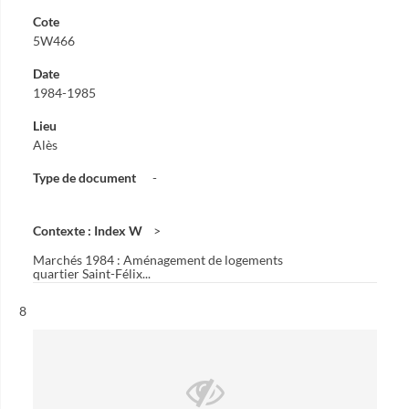
Cote
5W466
Date
1984-1985
Lieu
Alès
Type de document
-
Contexte : Index W
Marchés 1984 : Aménagement de logements
quartier Saint-Félix...
Résultat n°
8