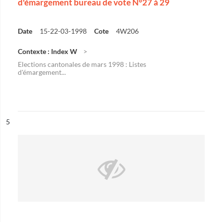
d'émargement bureau de vote N°27 à 29
Date
15-22-03-1998
Cote
4W206
Contexte : Index W
Elections cantonales de mars 1998 : Listes
d'émargement...
ésultat n°
5