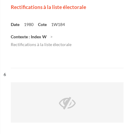
Rectifications à la liste électorale
Date
1980
Cote
1W184
Contexte : Index W
Rectifications à la liste électorale
ésultat n°
6