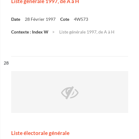
Liste générale 1997, de A à H
Date
28 Février 1997
Cote
4W573
Contexte : Index W
Liste générale 1997, de A à H
ésultat n°
28
Liste électorale générale