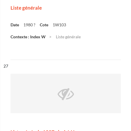
Liste générale
Date
1980 ?
Cote
1W103
Contexte : Index W
Liste générale
ésultat n°
27