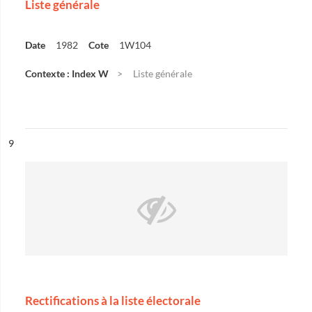
Liste générale
Date
1982
Cote
1W104
Contexte : Index W
Liste générale
ésultat n°
9
Rectifications à la liste électorale