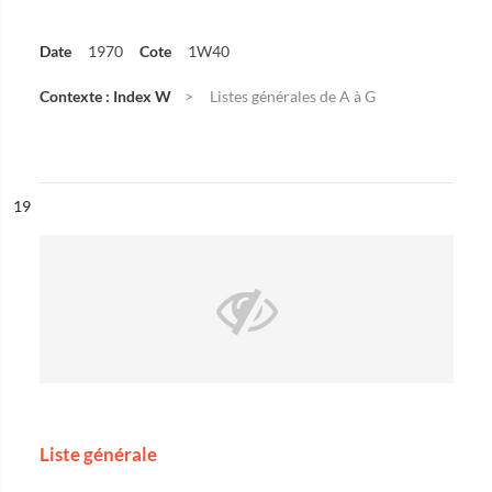
Date
1970
Cote
1W40
Contexte : Index W
Listes générales de A à G
ésultat n°
19
Liste générale