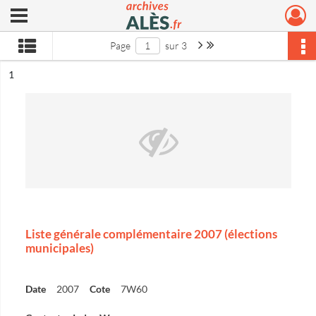
Ouvrir le menu déroulant
Archives municipales d'Alès
Page suivante : 1/3
Dernière page
Page
sur 3
ésultat n°
1
Liste générale complémentaire 2007 (élections
municipales)
Date
2007
Cote
7W60