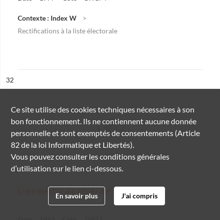
Contexte : Index W
Rectifications à la liste électorale
ésultat n°
32
Ce site utilise des
cookies
techniques nécessaires à son
bon fonctionnement. Ils ne contiennent aucune donnée
personnelle et sont exemptés de consentements (Article
82 de la loi Informatique et Libertés).
Vous pouvez consulter les conditions générales
d’utilisation sur le lien ci-dessous.
Liste électorale générale
En savoir plus
J'ai compris
Date
1983
Cote
1W33