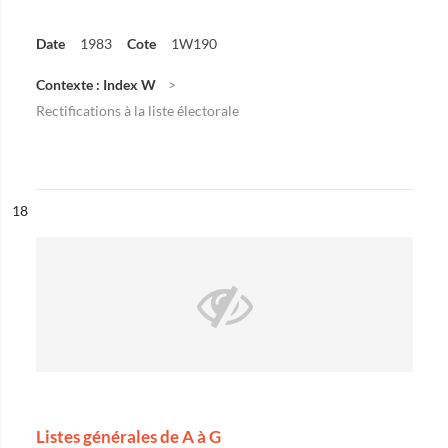
Date
1983
Cote
1W190
Contexte : Index W
Rectifications à la liste électorale
ésultat n°
18
Listes générales de A à G