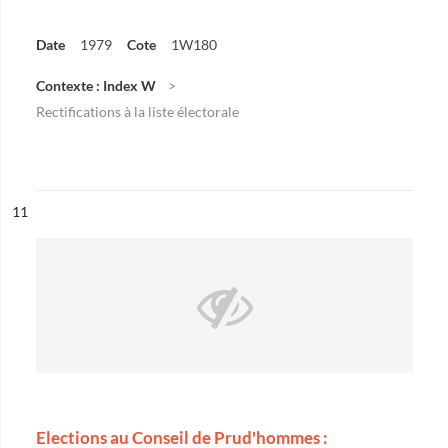
Date
1979
Cote
1W180
Contexte : Index W
Rectifications à la liste électorale
ésultat n°
11
Elections au Conseil de Prud'hommes :