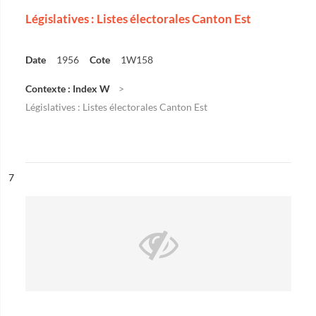
Législatives : Listes électorales Canton Est
Date
1956
Cote
1W158
Contexte : Index W
Législatives : Listes électorales Canton Est
ésultat n°
7