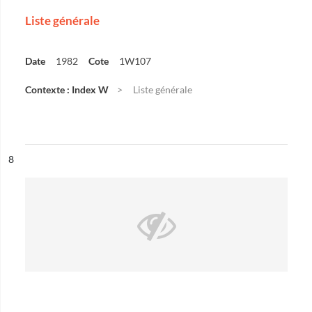
Liste générale
Date
1982
Cote
1W107
Contexte : Index W
Liste générale
ésultat n°
8