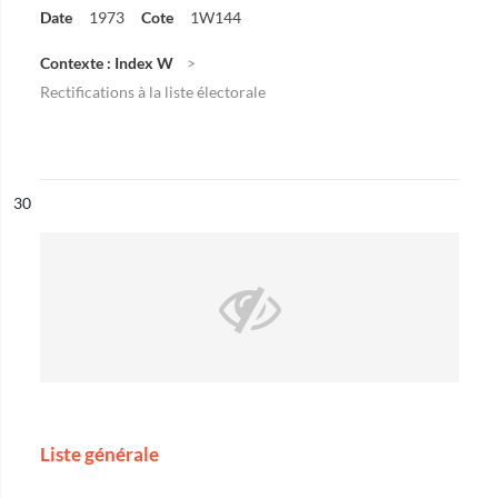
Date
1973
Cote
1W144
Contexte : Index W
Rectifications à la liste électorale
ésultat n°
30
Liste générale