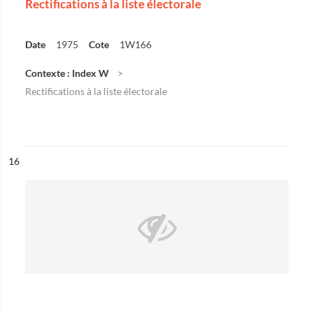
Rectifications à la liste électorale
Date
1975
Cote
1W166
Contexte : Index W
Rectifications à la liste électorale
ésultat n°
16