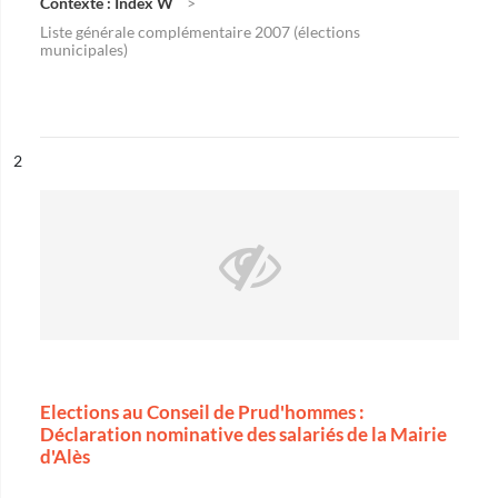
Contexte : Index W
Liste générale complémentaire 2007 (élections
municipales)
ésultat n°
2
Elections au Conseil de Prud'hommes :
Déclaration nominative des salariés de la Mairie
d'Alès