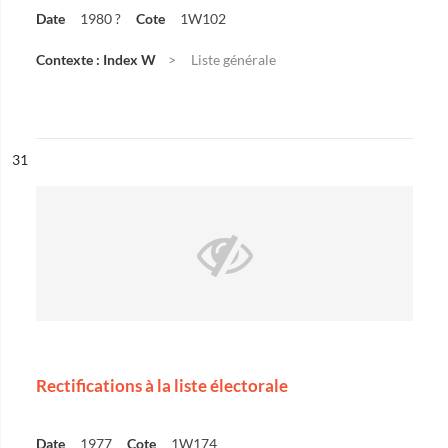
Date
1980 ?
Cote
1W102
Contexte : Index W
Liste générale
ésultat n°
31
Rectifications à la liste électorale
Date
1977
Cote
1W174