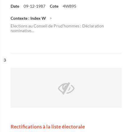
Date
09-12-1987
Cote
4W895
Contexte : Index W
Elections au Conseil de Prud'hommes : Déclaration
nominative...
ésultat n°
3
Rectifications à la liste électorale