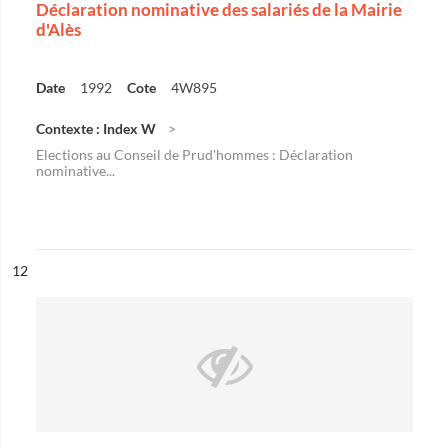
Déclaration nominative des salariés de la Mairie
d'Alès
Date
1992
Cote
4W895
Contexte : Index W
Elections au Conseil de Prud'hommes : Déclaration
nominative...
ésultat n°
12