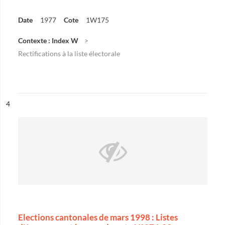
Date
1977
Cote
1W175
Contexte : Index W
Rectifications à la liste électorale
ésultat n°
4
Elections cantonales de mars 1998 : Listes