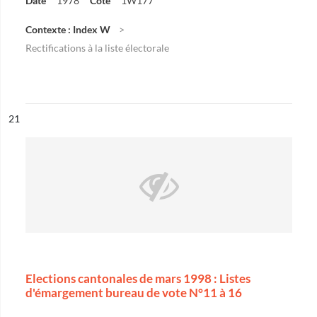
Date
1978
Cote
1W177
Contexte : Index W
Rectifications à la liste électorale
ésultat n°
21
Elections cantonales de mars 1998 : Listes
d'émargement bureau de vote N°11 à 16