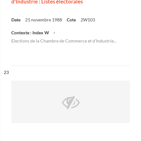
d'Industrie : Listes électorales
Date
21 novembre 1988
Cote
2W103
Contexte : Index W
Elections de la Chambre de Commerce et d'Industrie...
ésultat n°
23