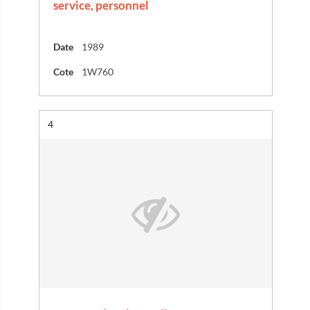
service, personnel
Date
1989
Cote
1W760
Résultat n°
4