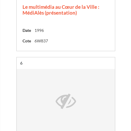
Le multimédia au Cœur de la Ville :
MédiAlès (présentation)
Date
1996
Cote
6W837
Résultat n°
6