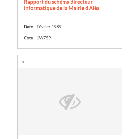
Rapport du schéma directeur
informatique de la Mairie d'Alès
Date
Février 1989
Cote
1W759
Résultat n°
5