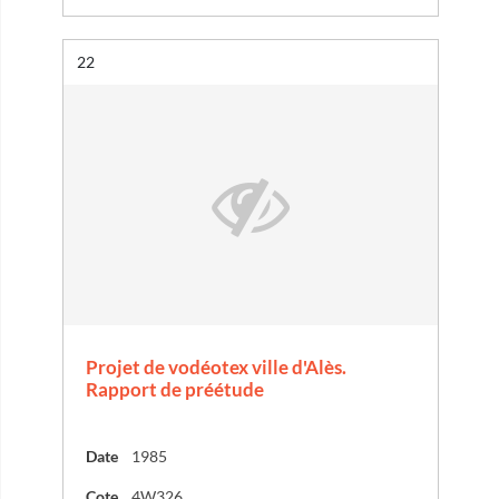
Résultat n°
22
Projet de vodéotex ville d'Alès.
Rapport de préétude
Date
1985
Cote
4W326