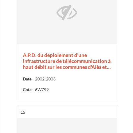
A.P.D. du déploiement d'une
infrastructure de télécommunication à
haut débit sur les communes d'Alès et…
Date
2002-2003
Cote
6W799
Résultat n°
15