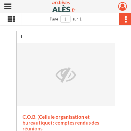
Ouvrir le menu déroulant
Archives municipales d'Alès
Page
sur 1
Résultat n°
1
C.O.B. (Cellule organisation et
bureautique) : comptes rendus des
réunions