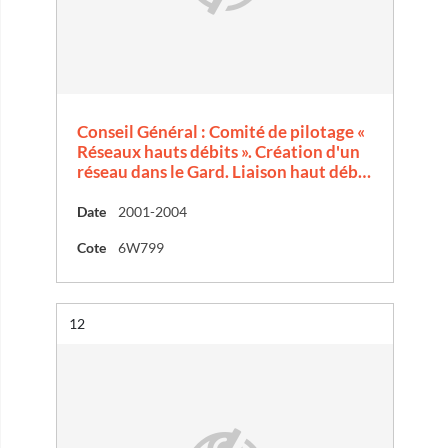
Conseil Général : Comité de pilotage «
Réseaux hauts débits ». Création d'un
réseau dans le Gard. Liaison haut déb…
Date
2001-2004
Cote
6W799
Résultat n°
12