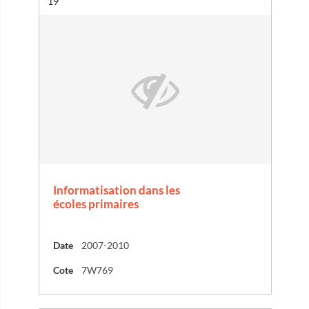
Résultat n°
19
Informatisation dans les
écoles primaires
Date
2007-2010
Cote
7W769