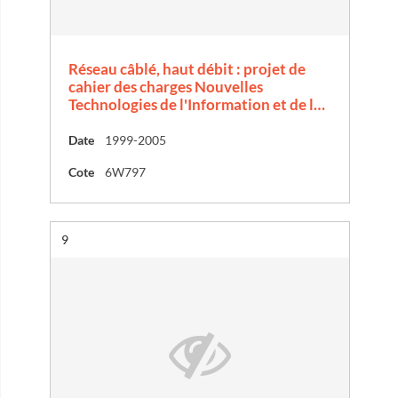
Réseau câblé, haut débit : projet de
cahier des charges Nouvelles
Technologies de l'Information et de l…
Date
1999-2005
Cote
6W797
Résultat n°
9