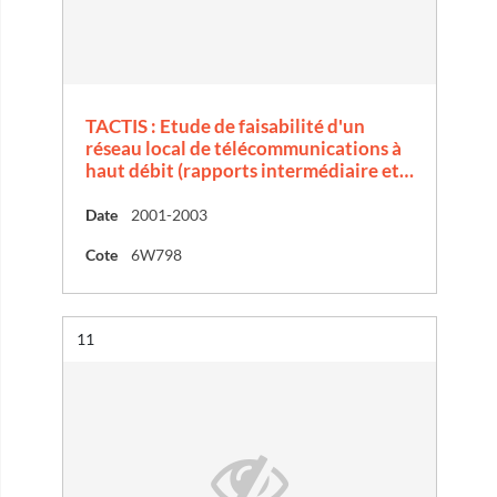
TACTIS : Etude de faisabilité d'un
réseau local de télécommunications à
haut débit (rapports intermédiaire et…
Date
2001-2003
Cote
6W798
Résultat n°
11