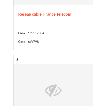
Réseau câblé. France Télécom
Date
1999-2004
Cote
6W798
Résultat n°
8