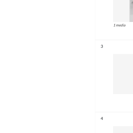
1 media
Résultat n°
3
Résultat n°
4