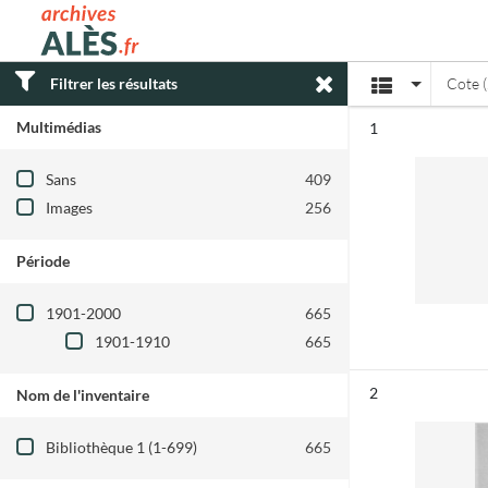
Archives municipales d'Alès
Affichage
Filtrer les résultats
Cote (
Multimédias
Résultat n°
1
Filtre les résultats par : Multimédias
Sans
409
Images
256
Période
Filtre les résultats par : Période
1901-2000
665
1901-1910
665
Résultat n°
2
Nom de l'inventaire
Filtre les résultats par : Nom de l'inventair
Bibliothèque 1 (1-699)
665