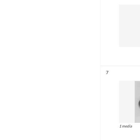
Résultat n°
7
1 media