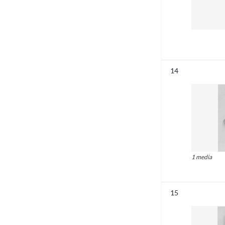
Résultat n°
14
1 media
Résultat n°
15