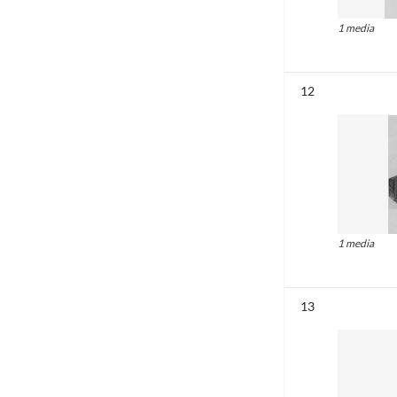
1 media
Résultat n°
12
1 media
Résultat n°
13