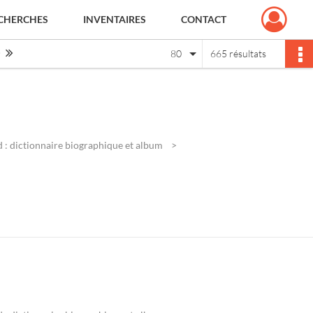
CHERCHES
INVENTAIRES
CONTACT
Page suivante : 1/9
Dernière page
80
665 résultats
 : dictionnaire biographique et album