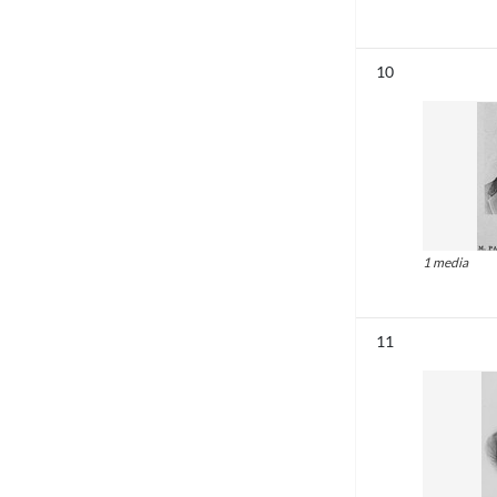
Résultat n°
10
1 media
Résultat n°
11