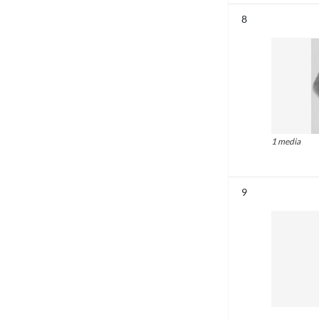
Résultat n°
8
1 media
Résultat n°
9