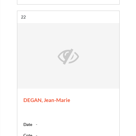
Résultat n°
22
DEGAN, Jean-Marie
Date
-
Cote
-