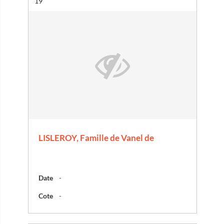
Résultat n°
19
LISLEROY, Famille de Vanel de
Date
-
Cote
-