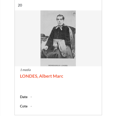
Résultat n°
20
1 media
LONDES, Albert Marc
Date
-
Cote
-