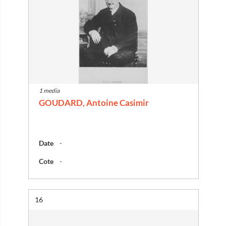
1 media
GOUDARD, Antoine Casimir
Date
-
Cote
-
Résultat n°
16