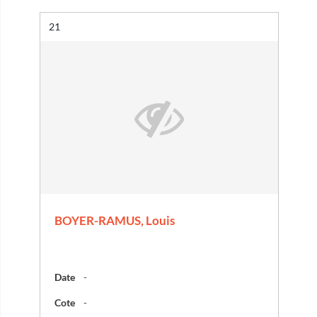
Résultat n°
21
BOYER-RAMUS, Louis
Date
-
Cote
-