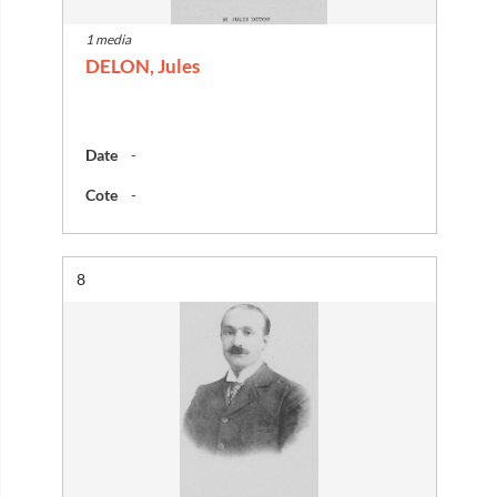
1 media
DELON, Jules
Date
-
Cote
-
Résultat n°
8