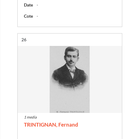
Date
-
Cote
-
Résultat n°
26
1 media
TRINTIGNAN, Fernand