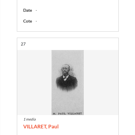
Date
-
Cote
-
Résultat n°
27
1 media
VILLARET, Paul