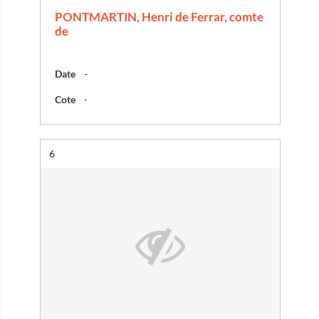
PONTMARTIN, Henri de Ferrar, comte
de
Date
-
Cote
-
Résultat n°
6