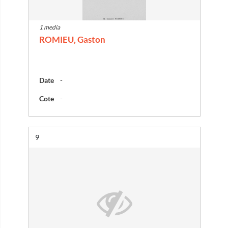
1 media
ROMIEU, Gaston
Date
-
Cote
-
Résultat n°
9