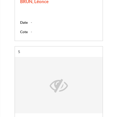
BRUN, Léonce
Date
-
Cote
-
Résultat n°
5