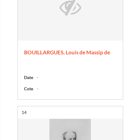
BOUILLARGUES, Louis de Massip de
Date
-
Cote
-
Résultat n°
14