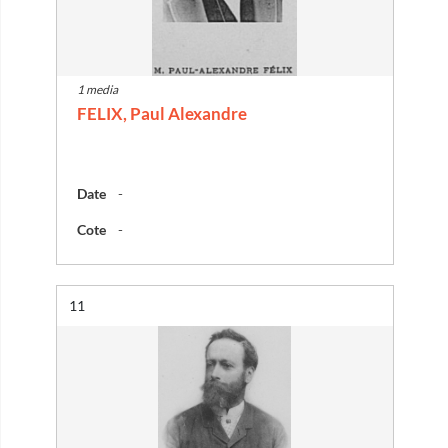
1 media
FELIX, Paul Alexandre
Date
-
Cote
-
Résultat n°
11