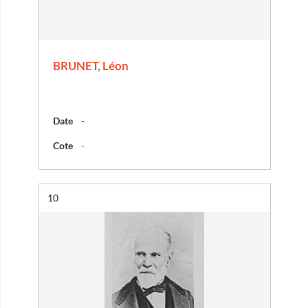
BRUNET, Léon
Date
-
Cote
-
Résultat n°
10