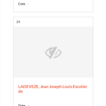
Cote
-
Résultat n°
24
LADEVEZE, Jean Joseph Louis Escolier
de
Date
-