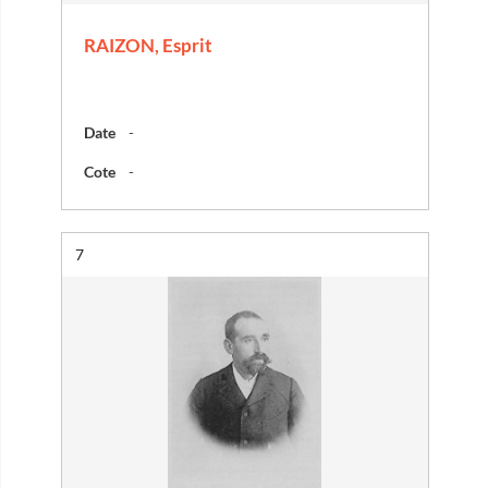
RAIZON, Esprit
Date
-
Cote
-
Résultat n°
7