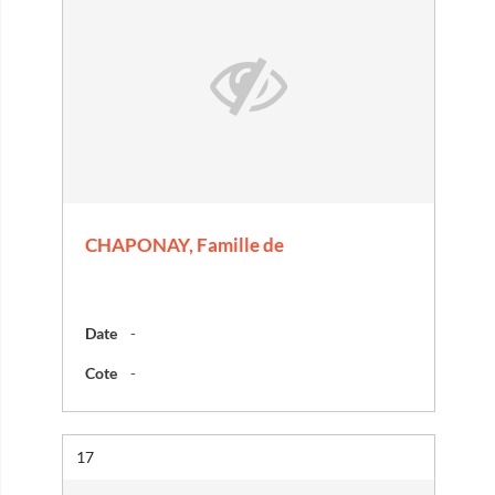
CHAPONAY, Famille de
Date
-
Cote
-
Résultat n°
17