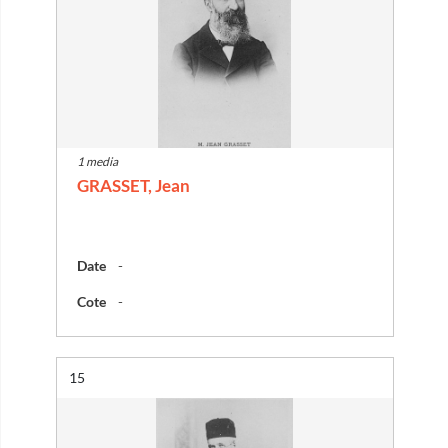
1 media
GRASSET, Jean
Date
-
Cote
-
Résultat n°
15