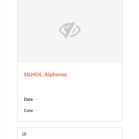
SILHOL, Alphonse
Date
-
Cote
-
Résultat n°
18