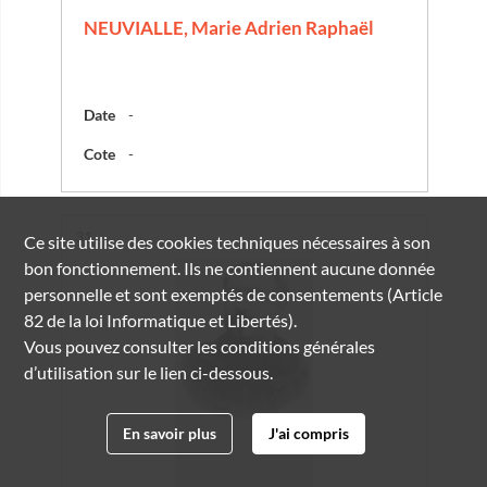
NEUVIALLE, Marie Adrien Raphaël
Date
-
Cote
-
Résultat n°
31
Ce site utilise des
cookies
techniques nécessaires à son
bon fonctionnement. Ils ne contiennent aucune donnée
personnelle et sont exemptés de consentements (Article
82 de la loi Informatique et Libertés).
Vous pouvez consulter les conditions générales
d’utilisation sur le lien ci-dessous.
En savoir plus
J'ai compris