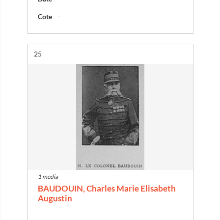
Cote
-
Résultat n°
25
1 media
BAUDOUIN, Charles Marie Elisabeth
Augustin