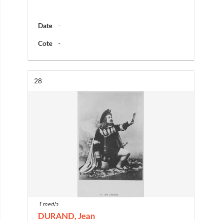
Date
-
Cote
-
Résultat n°
28
1 media
DURAND, Jean