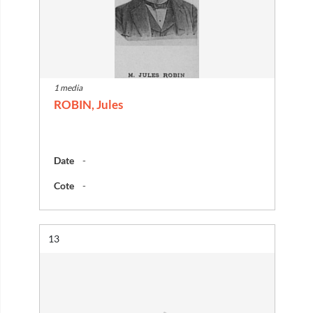
1 media
ROBIN, Jules
Date
-
Cote
-
Résultat n°
13