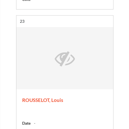
Résultat n°
23
ROUSSELOT, Louis
Date
-