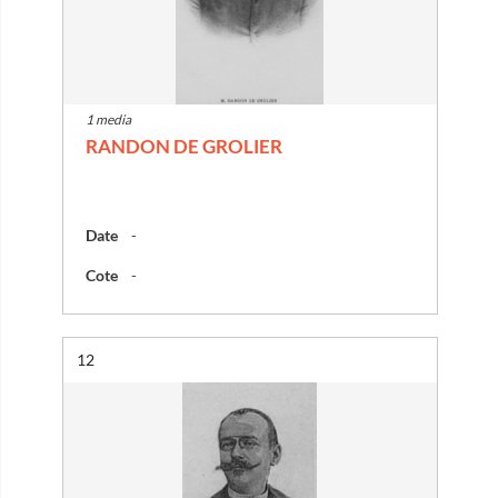
1 media
RANDON DE GROLIER
Date
-
Cote
-
Résultat n°
12