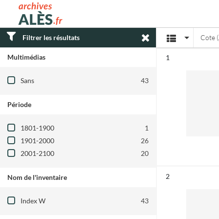
Archives municipales d'Alès
Affichage
Filtrer les résultats
Cote 
Multimédias
Résultat n°
1
Filtre les résultats par : Multimédias
Sans
43
Période
Filtre les résultats par : Période
1801-1900
1
1901-2000
26
2001-2100
20
Résultat n°
2
Nom de l'inventaire
Filtre les résultats par : Nom de l'inventair
Index W
43