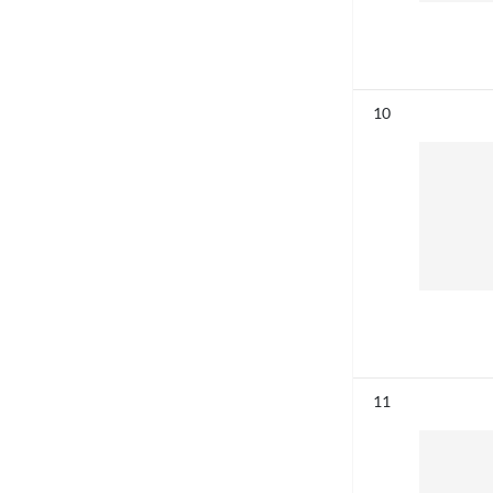
Résultat n°
10
Résultat n°
11