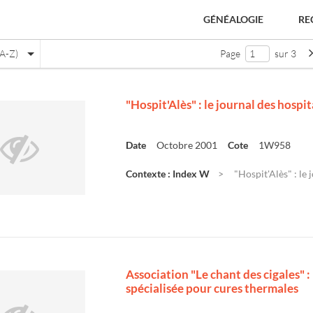
GÉNÉALOGIE
RE
(A-Z)
Page
sur 3
"Hospit'Alès" : le journal des hospit
Date
Octobre 2001
Cote
1W958
Contexte : Index W
"Hospit'Alès" : le 
e
Association "Le chant des cigales" :
spécialisée pour cures thermales