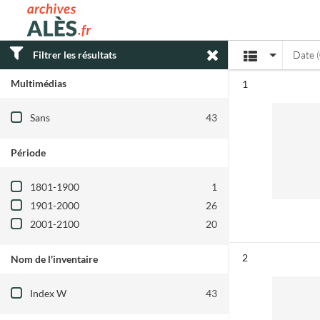
Archives municipales d'Alès
Affichage
Filtrer les résultats
Date (
Multimédias
Résultat n°
1
Filtre les résultats par : Multimédias
Sans
43
Période
Filtre les résultats par : Période
1801-1900
1
1901-2000
26
2001-2100
20
Résultat n°
2
Nom de l'inventaire
Filtre les résultats par : Nom de l'inventair
Index W
43