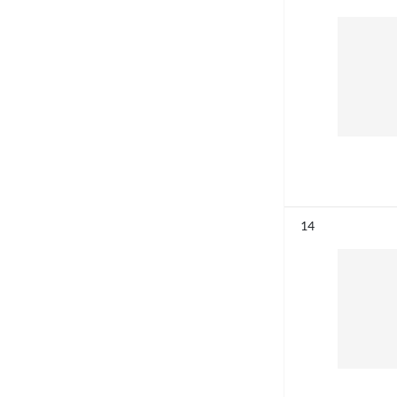
Résultat n°
14