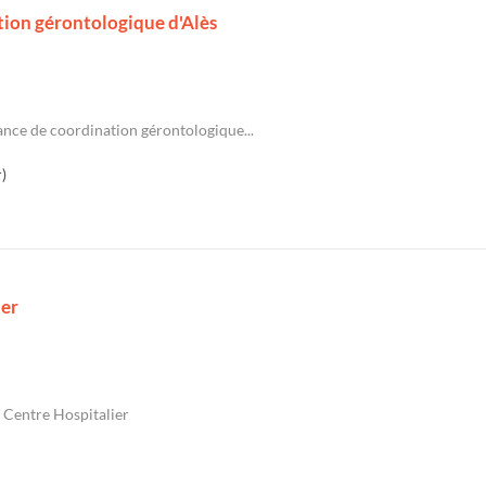
tion gérontologique d'Alès
ance de coordination gérontologique...
)
ier
u Centre Hospitalier