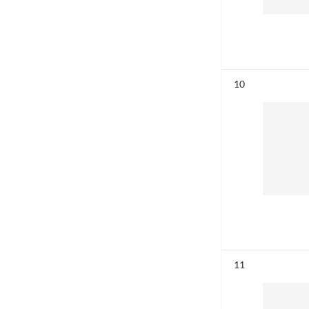
Résultat n°
10
Résultat n°
11