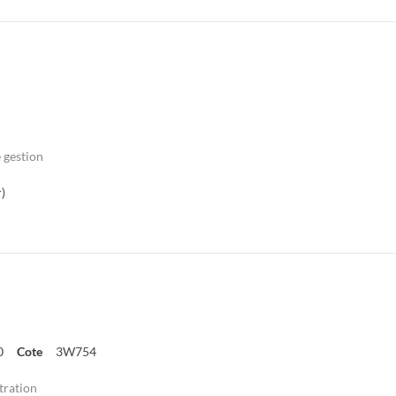
 gestion
)
0
Cote
3W754
tration