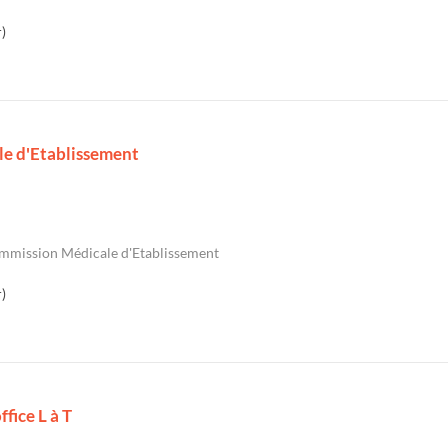
)
le d'Etablissement
mmission Médicale d'Etablissement
)
fice L à T