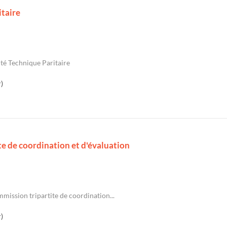
taire
é Technique Paritaire
)
te de coordination et d'évaluation
mission tripartite de coordination...
)