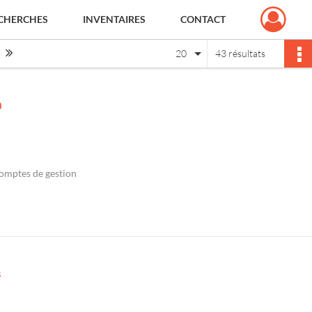
CHERCHES
INVENTAIRES
CONTACT
Page suivante : 1/3
Dernière page
20
43 résultats
n
Comptes de gestion
s