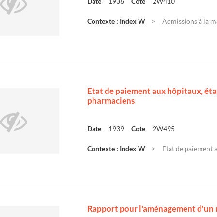
Date
1936
Cote
2W410
Contexte : Index W
Admissions à la m
Etat de paiement aux hôpitaux, étab
pharmaciens
Date
1939
Cote
2W495
Contexte : Index W
Etat de paiement a
Rapport pour l'aménagement d'un 