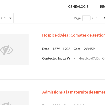
GÉNÉALOGIE
RE
0-9)
Page
sur 3
Hospice d'Alès : Comptes de gestio
Date
1879 - 1902
Cote
2W459
Contexte : Index W
Hospice d'Alès : 
e
Admissions à la maternité de Nîme