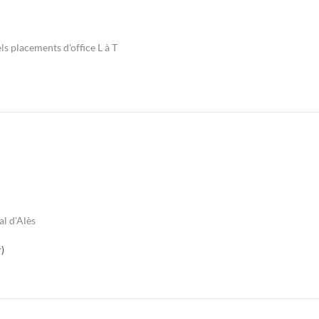
ls placements d'office L à T
al d'Alès
)