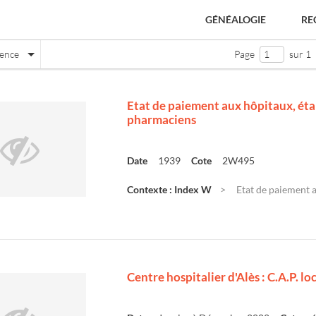
GÉNÉALOGIE
RE
nence
Page
sur 1
Etat de paiement aux hôpitaux, étab
pharmaciens
Date
1939
Cote
2W495
Contexte : Index W
Etat de paiement a
e
Centre hospitalier d'Alès : C.A.P. l