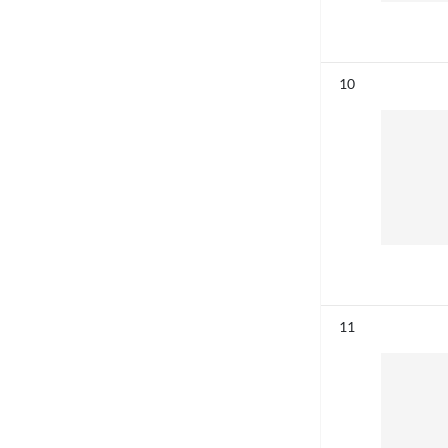
Résultat n°
10
Résultat n°
11