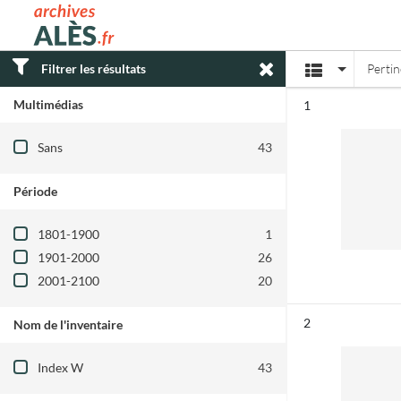
Archives municipales d'Alès
Affichage
Filtrer les résultats
Perti
Multimédias
Résultat n°
1
Filtre les résultats par : Multimédias
Sans
43
Période
Filtre les résultats par : Période
1801-1900
1
1901-2000
26
2001-2100
20
Résultat n°
2
Nom de l'inventaire
Filtre les résultats par : Nom de l'inventair
Index W
43