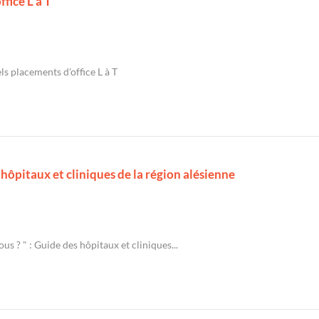
fice L à T
ls placements d'office L à T
 hôpitaux et cliniques de la région alésienne
s ? " : Guide des hôpitaux et cliniques...