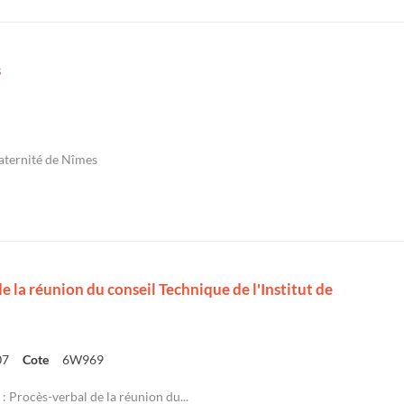
s
aternité de Nîmes
e la réunion du conseil Technique de l'Institut de
07
Cote
6W969
 : Procès-verbal de la réunion du...