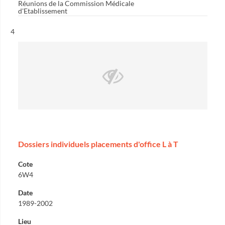
Réunions de la Commission Médicale
d'Etablissement
Résultat n°
4
Dossiers individuels placements d'office L à T
Cote
6W4
Date
1989-2002
Lieu