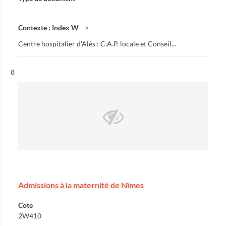
Contexte : Index W
Centre hospitalier d'Alès : C.A.P. locale et Conseil...
Résultat n°
8
Admissions à la maternité de Nîmes
Cote
2W410