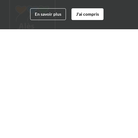
En savoir plus
J'ai compris
Archives municipales d'Alès
4 boulevard Gambetta
30100 Alès
04 66 54 32 20
archives@ville-ales.fr
Suivez-nous sur :
Facebook
Twitter
Youtube