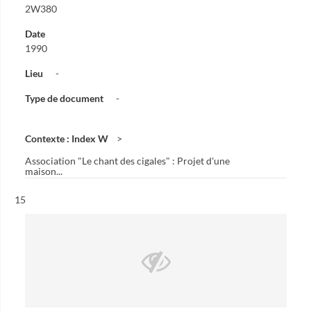
2W380
Date
1990
Lieu
-
Type de document
-
Contexte : Index W
Association "Le chant des cigales" : Projet d'une
maison...
Résultat n°
15