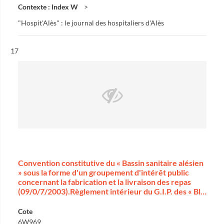
Contexte : Index W
"Hospit'Alès" : le journal des hospitaliers d'Alès
Résultat n°
17
Convention constitutive du « Bassin sanitaire alésien
» sous la forme d'un groupement d'intérêt public
concernant la fabrication et la livraison des repas
(09/0/7/2003).Règlement intérieur du G.I.P. des « Bl…
Cote
6W969