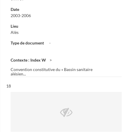
Date
2003-2006
Lieu
Alès
Type de document
-
Contexte : Index W
Convention constitutive du « Bassin sanitaire
alésien...
Résultat n°
18