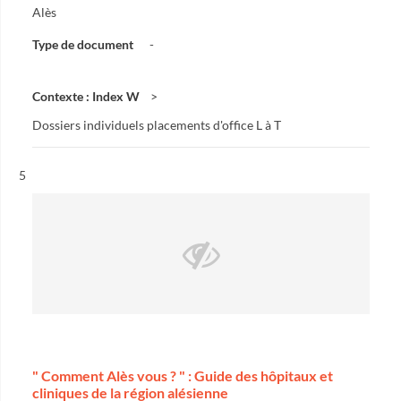
Alès
Type de document
-
Contexte : Index W
Dossiers individuels placements d'office L à T
Résultat n°
5
" Comment Alès vous ? " : Guide des hôpitaux et
cliniques de la région alésienne