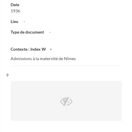
Date
1936
Lieu
-
Type de document
-
Contexte : Index W
Admissions à la maternité de Nîmes
Résultat n°
9