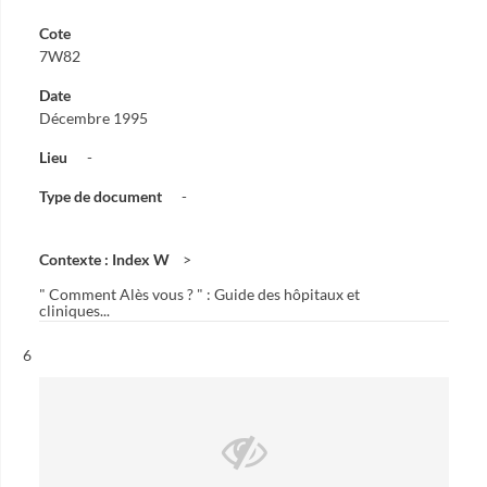
Cote
7W82
Date
Décembre 1995
Lieu
-
Type de document
-
Contexte : Index W
" Comment Alès vous ? " : Guide des hôpitaux et
cliniques...
Résultat n°
6