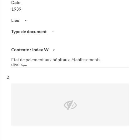
Date
1939
Lieu
-
Type de document
-
Contexte : Index W
Etat de paiement aux hôpitaux, établissements
divers,...
Résultat n°
2