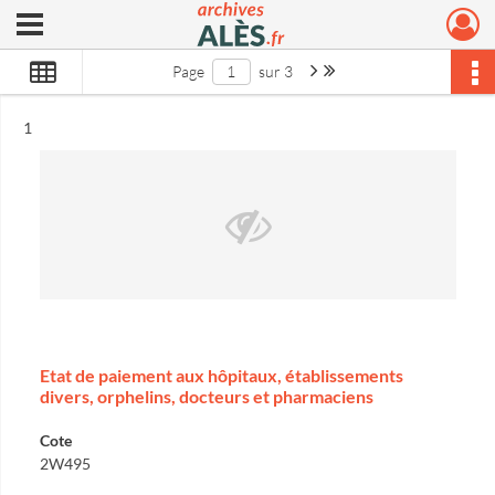
Ouvrir le menu déroulant
Archives municipales d'Alès
Page suivante : 1/3
Dernière page
Page
sur 3
Résultat n°
1
Etat de paiement aux hôpitaux, établissements
divers, orphelins, docteurs et pharmaciens
Cote
2W495