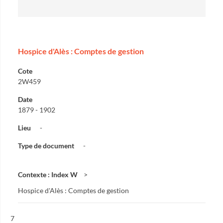
Hospice d'Alès : Comptes de gestion
Cote
2W459
Date
1879 - 1902
Lieu
-
Type de document
-
Contexte : Index W
Hospice d'Alès : Comptes de gestion
Résultat n°
7