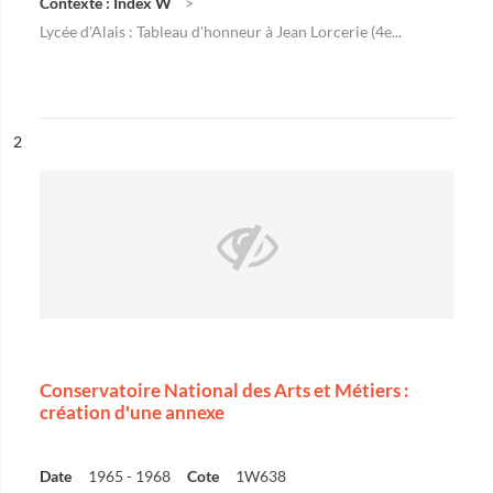
Contexte : Index W
Lycée d'Alais : Tableau d'honneur à Jean Lorcerie (4e...
ésultat n°
2
Conservatoire National des Arts et Métiers :
création d'une annexe
Date
1965 - 1968
Cote
1W638