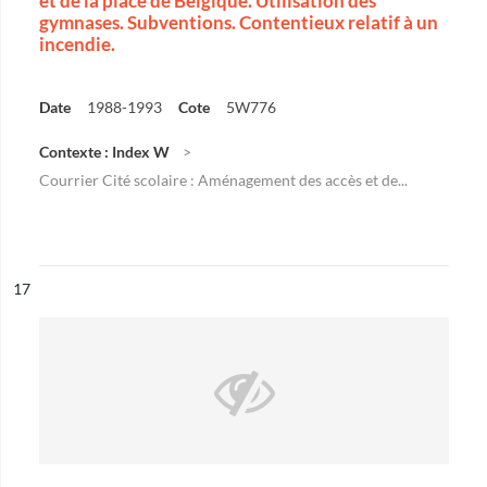
et de la place de Belgique. Utilisation des
gymnases. Subventions. Contentieux relatif à un
incendie.
Date
1988-1993
Cote
5W776
Contexte : Index W
Courrier Cité scolaire : Aménagement des accès et de...
ésultat n°
17