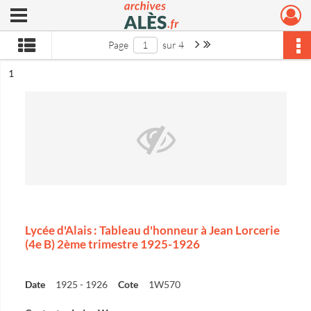
Ouvrir le menu déroulant
Archives municipales d'Alès
Page suivante : 1/4
Dernière page
Page
sur 4
ésultat n°
1
Lycée d'Alais : Tableau d'honneur à Jean Lorcerie
(4e B) 2ème trimestre 1925-1926
Date
1925 - 1926
Cote
1W570