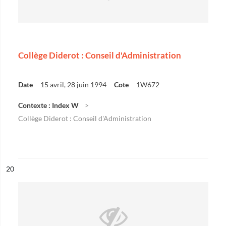
Collège Diderot : Conseil d'Administration
Date
15 avril, 28 juin 1994
Cote
1W672
Contexte : Index W
Collège Diderot : Conseil d'Administration
ésultat n°
20