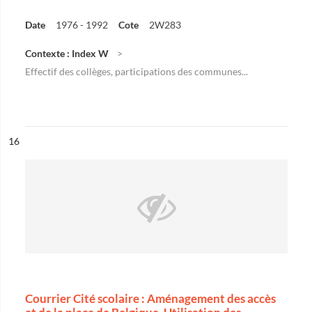
Date
1976 - 1992
Cote
2W283
Contexte : Index W
Effectif des collèges, participations des communes...
ésultat n°
16
Courrier Cité scolaire : Aménagement des accès