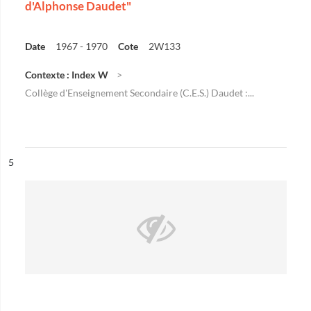
d'Alphonse Daudet"
Date
1967 - 1970
Cote
2W133
Contexte : Index W
Collège d'Enseignement Secondaire (C.E.S.) Daudet :...
ésultat n°
5