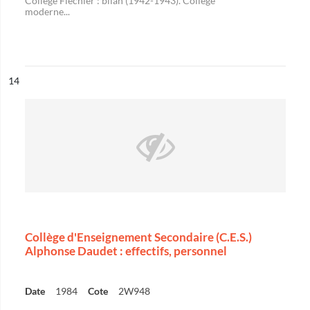
Collège Fléchier : bilan (1942-1943). Collège
moderne...
ésultat n°
14
Collège d'Enseignement Secondaire (C.E.S.)
Alphonse Daudet : effectifs, personnel
Date
1984
Cote
2W948