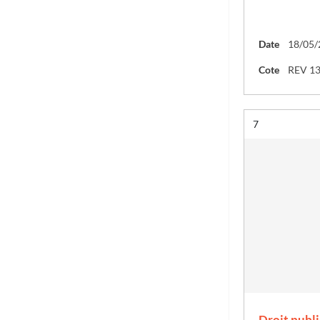
Date
18/05/
Cote
REV 1
Résultat n°
7
Droit publi