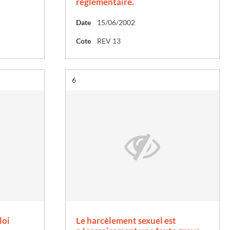
règlementaire.
Date
15/06/2002
Cote
REV 13
Résultat n°
6
loi
Le harcèlement sexuel est