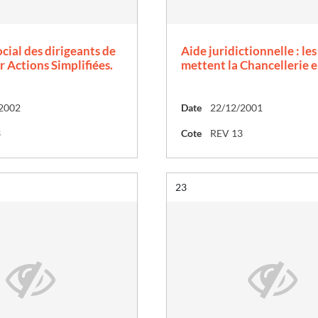
ocial des dirigeants de
Aide juridictionnelle : le
r Actions Simplifiées.
mettent la Chancellerie e
2002
Date
22/12/2001
3
Cote
REV 13
Résultat n°
23