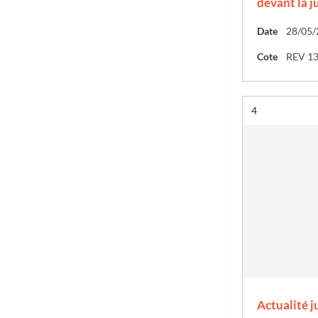
devant la ju
Date
28/05/
Cote
REV 1
Résultat n°
4
Actualité j