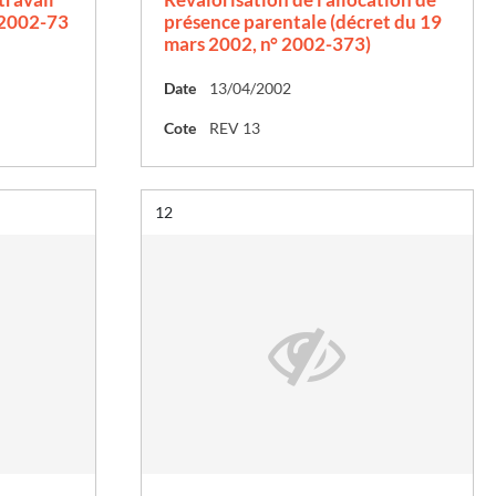
n°2002-73
présence parentale (décret du 19
mars 2002, n° 2002-373)
Date
13/04/2002
Cote
REV 13
Résultat n°
12