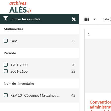
Archives municipales d'Alès
Affichage
Filtrer les résultats
Date (
Multimédias
Résultat n°
1
Filtre les résultats par : Multimédias
Sans
42
Période
Filtre les résultats par : Période
1901-2000
20
2001-2100
22
Nom de l'inventaire
Filtre les résultats par : Nom de l'inventair
REV 13 : Cévennes Magazine : 1984-2010
42
Convention
administrat