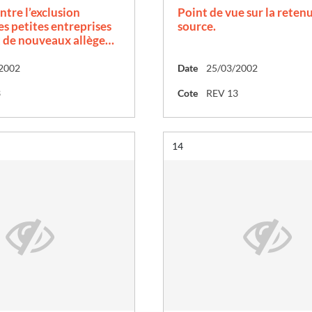
tre l’exclusion
Point de vue sur la retenu
les petites entreprises
source.
t de nouveaux allège…
2002
Date
25/03/2002
3
Cote
REV 13
Résultat n°
14