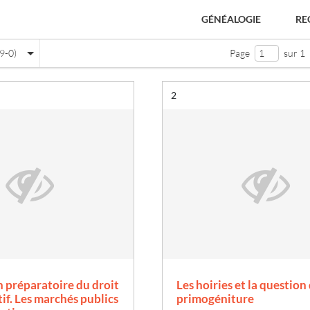
GÉNÉALOGIE
RE
9-0)
Page
sur 1
Résultat n°
2
e
 préparatoire du droit
Les hoiries et la question 
if. Les marchés publics
primogéniture