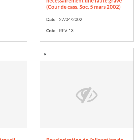
nécessairement une faute grave
(Cour de cass. Soc. 5 mars 2002)
Date
27/04/2002
Cote
REV 13
Résultat n°
9
travail
Revalorisation de l’allocation de