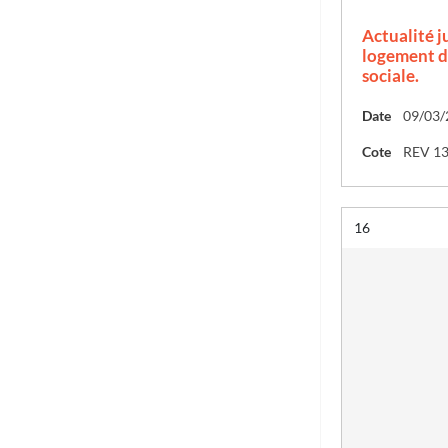
Actualité j
logement dé
sociale.
Date
09/03/
Cote
REV 1
Résultat n°
16