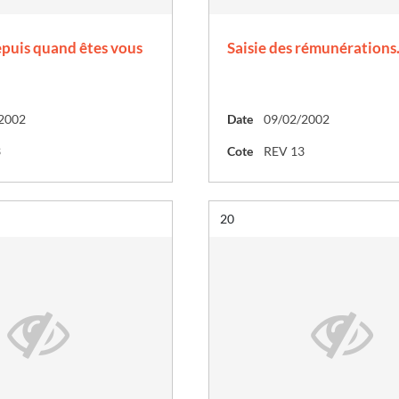
puis quand êtes vous
Saisie des rémunérations
2002
Date
09/02/2002
3
Cote
REV 13
Résultat n°
20