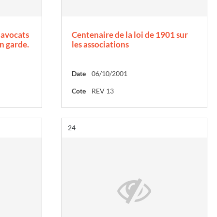
s avocats
Centenaire de la loi de 1901 sur
n garde.
les associations
Date
06/10/2001
Cote
REV 13
Résultat n°
24