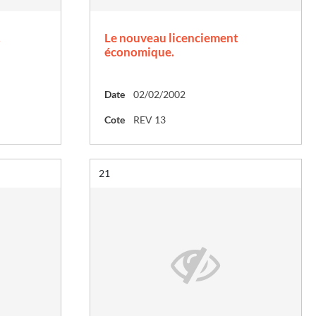
.
Le nouveau licenciement
économique.
Date
02/02/2002
Cote
REV 13
Résultat n°
21