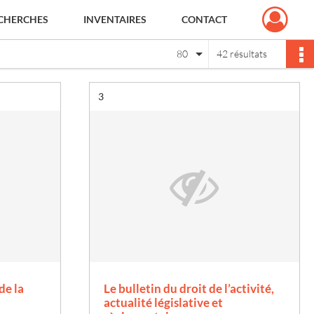
CHERCHES
INVENTAIRES
CONTACT
80
42 résultats
Résultat n°
3
de la
Le bulletin du droit de l’activité,
actualité législative et