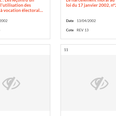
 l’utilisation des
loi du 17 janvier 2002, 
à vocation électoral…
2002
Date
13/04/2002
3
Cote
REV 13
Résultat n°
11