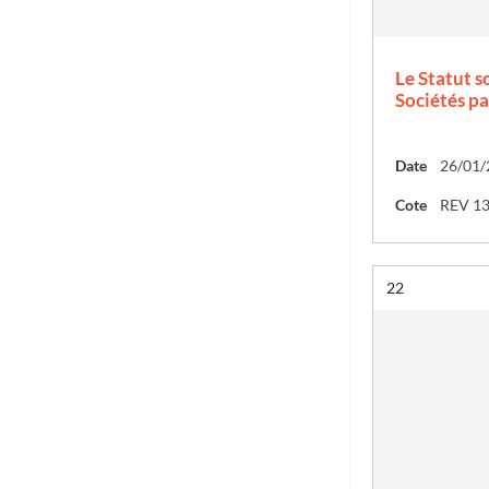
Le Statut s
Sociétés pa
Date
26/01/
Cote
REV 1
Résultat n°
22