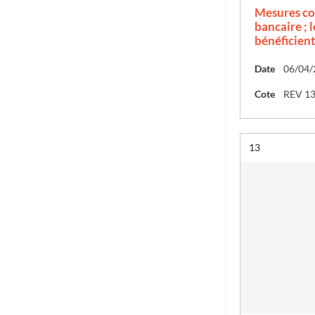
Mesures con
bancaire ; 
bénéficien
Date
06/04/
Cote
REV 1
Résultat n°
13