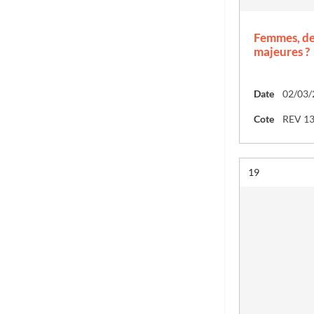
Femmes, de
majeures ?
Date
02/03/
Cote
REV 1
Résultat n°
19