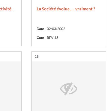
ctivité.
La Société évolue, … vraiment ?
Date
02/03/2002
Cote
REV 13
Résultat n°
18