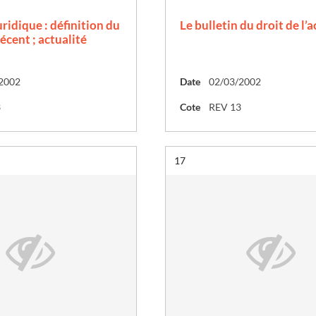
uridique : définition du
Le bulletin du droit de l’a
cent ; actualité
2002
Date
02/03/2002
3
Cote
REV 13
Résultat n°
17