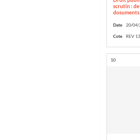
scrutin : de
dosuments 
Date
20/04/
Cote
REV 1
Résultat n°
10