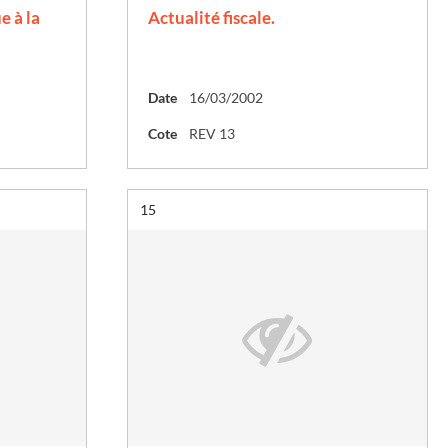
e à la
Actualité fiscale.
Date
16/03/2002
Cote
REV 13
Résultat n°
15