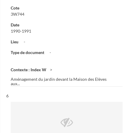
Cote
3W744
Date
1990-1991
Lieu
-
Type de document
-
Contexte : Index W
Aménagement du jardin devant la Maison des Elèves
aux...
Résultat n°
6