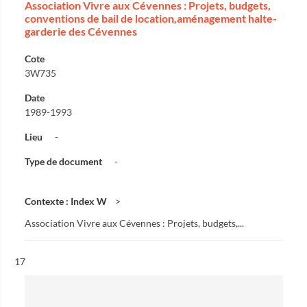
Association Vivre aux Cévennes : Projets, budgets,
conventions de bail de location,aménagement halte-
garderie des Cévennes
Cote
3W735
Date
1989-1993
Lieu
-
Type de document
-
Contexte : Index W
Association Vivre aux Cévennes : Projets, budgets,...
Résultat n°
17