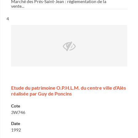
Marché des Prés-Saint-Jean : règlementation de la
vente...
Résultat n°
4
Etude du patrimoine O.P.H.L.M. du centre ville d'Alès
réalisée par Guy de Poncins
Cote
3W746
Date
1992