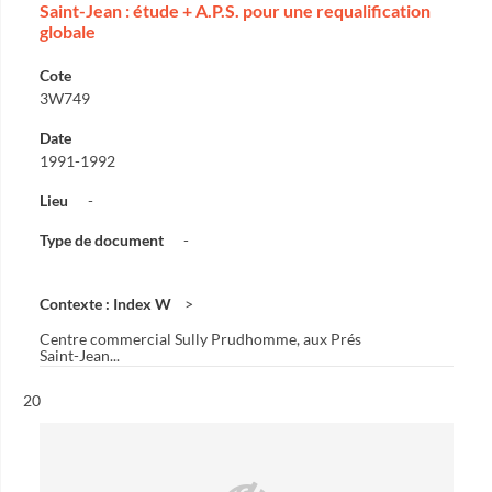
Saint-Jean : étude + A.P.S. pour une requalification
globale
Cote
3W749
Date
1991-1992
Lieu
-
Type de document
-
Contexte : Index W
Centre commercial Sully Prudhomme, aux Prés
Saint-Jean...
Résultat n°
20