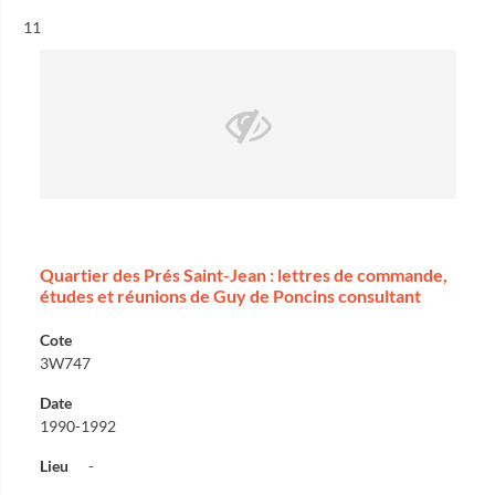
Résultat n°
11
Quartier des Prés Saint-Jean : lettres de commande,
études et réunions de Guy de Poncins consultant
Cote
3W747
Date
1990-1992
Lieu
-