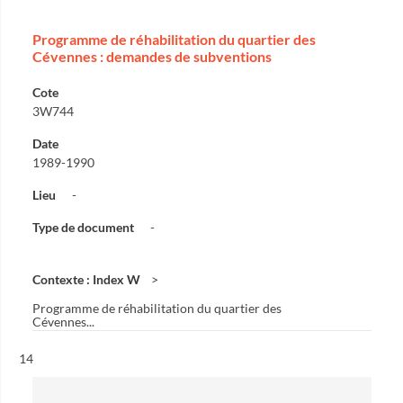
Programme de réhabilitation du quartier des
Cévennes : demandes de subventions
Cote
3W744
Date
1989-1990
Lieu
-
Type de document
-
Contexte : Index W
Programme de réhabilitation du quartier des
Cévennes...
Résultat n°
14