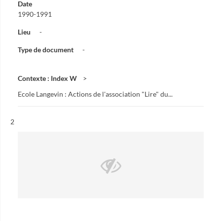
Date
1990-1991
Lieu
-
Type de document
-
Contexte : Index W
Ecole Langevin : Actions de l'association "Lire" du...
Résultat n°
2