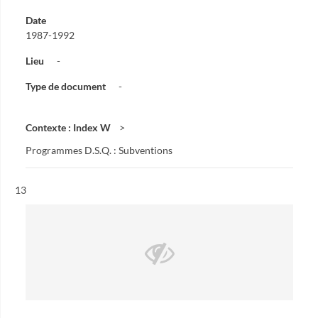
Date
1987-1992
Lieu
-
Type de document
-
Contexte : Index W
Programmes D.S.Q. : Subventions
Résultat n°
13