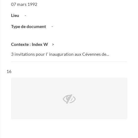
07 mars 1992
Lieu
-
Type de document
-
Contexte : Index W
3 invitations pour l' inauguration aux Cévennes de...
Résultat n°
16