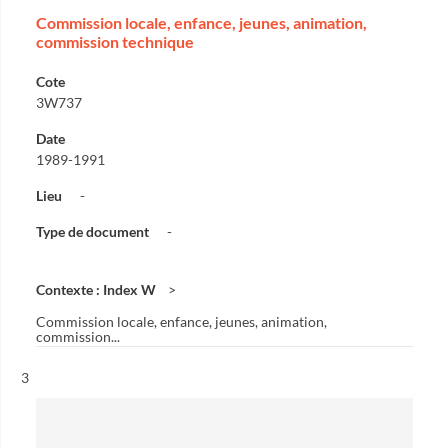
Commission locale, enfance, jeunes, animation,
commission technique
Cote
3W737
Date
1989-1991
Lieu
-
Type de document
-
Contexte : Index W
Commission locale, enfance, jeunes, animation,
commission...
Résultat n°
3