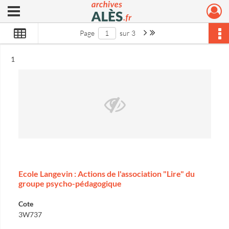
Ouvrir le menu déroulant
Archives municipales d'Alès
Page suivante : 1/3
Dernière page
Page
sur 3
Résultat n°
1
Ecole Langevin : Actions de l'association "Lire" du
groupe psycho-pédagogique
Cote
3W737