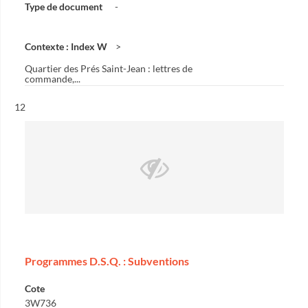
Type de document
-
Contexte : Index W
Quartier des Prés Saint-Jean : lettres de
commande,...
Résultat n°
12
Programmes D.S.Q. : Subventions
Cote
3W736