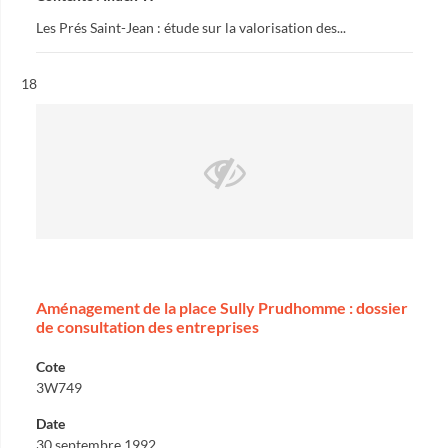
Les Prés Saint-Jean : étude sur la valorisation des...
Résultat n°
18
Aménagement de la place Sully Prudhomme : dossier
de consultation des entreprises
Cote
3W749
Date
30 septembre 1992