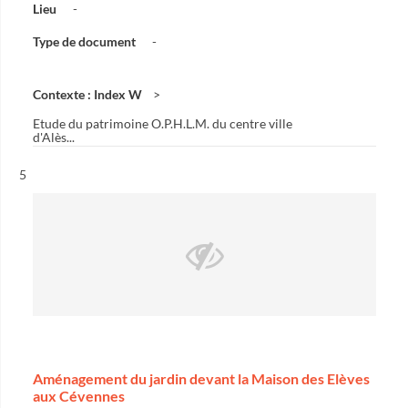
Lieu
-
Type de document
-
Contexte : Index W
Etude du patrimoine O.P.H.L.M. du centre ville
d'Alès...
Résultat n°
5
Aménagement du jardin devant la Maison des Elèves
aux Cévennes