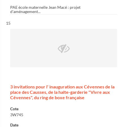
PAE école maternelle Jean Macé : projet
d'aménagement...
Résultat n°
15
3 invitations pour l' inauguration aux Cévennes de la
place des Causses, de la halte-garderie "Vivre aux
Cévennes", du ring de boxe française
Cote
3W745
Date