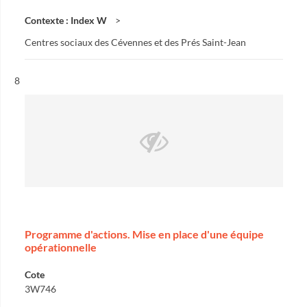
Contexte : Index W
Centres sociaux des Cévennes et des Prés Saint-Jean
Résultat n°
8
Programme d'actions. Mise en place d'une équipe
opérationnelle
Cote
3W746