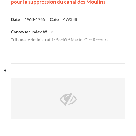
pour la suppression du canal des Moulins
Date
1963-1965
Cote
4W338
Contexte : Index W
Tribunal Administratif : Société Martel Cie: Recours...
ésultat n°
4