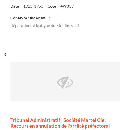
Date
1925-1950
Cote
4W339
Contexte : Index W
Réparations à la digue du Moulin Neuf
ésultat n°
3
Tribunal Administratif : Société Martel Cie:
Recours en annulation de l'arrêté préfectoral