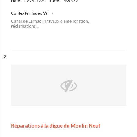
Date
1879-1924
Cote
4W339
Contexte : Index W
Canal de Larnac : Travaux d'amélioration,
réclamations...
ésultat n°
2
Réparations à la digue du Moulin Neuf