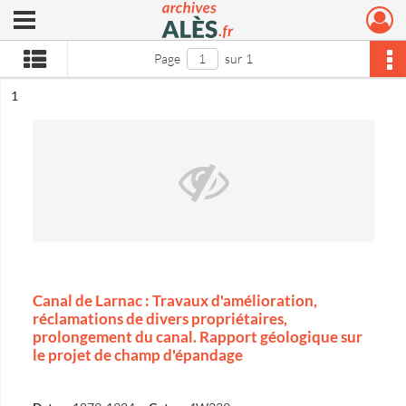
Ouvrir le menu déroulant
Archives municipales d'Alès
Page
sur 1
ésultat n°
1
Canal de Larnac : Travaux d'amélioration,
réclamations de divers propriétaires,
prolongement du canal. Rapport géologique sur
le projet de champ d'épandage