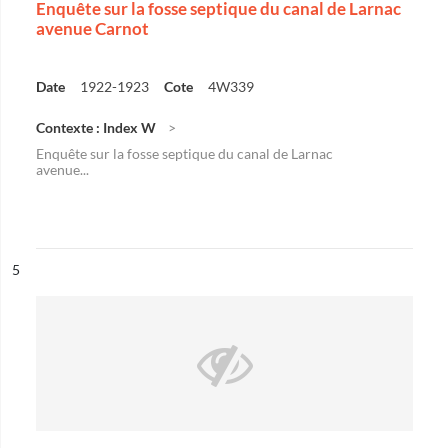
Enquête sur la fosse septique du canal de Larnac
avenue Carnot
Date
1922-1923
Cote
4W339
Contexte : Index W
Enquête sur la fosse septique du canal de Larnac
avenue...
ésultat n°
5