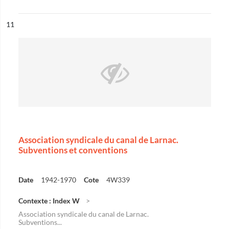
ésultat n°
11
Association syndicale du canal de Larnac.
Subventions et conventions
Date
1942-1970
Cote
4W339
Contexte : Index W
Association syndicale du canal de Larnac.
Subventions...