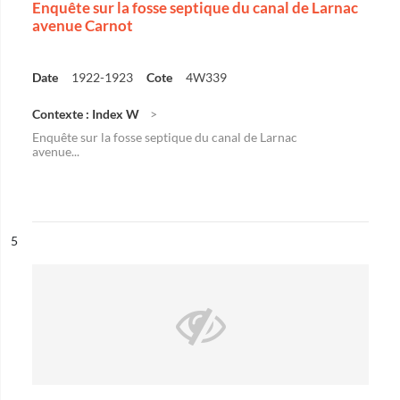
Enquête sur la fosse septique du canal de Larnac
avenue Carnot
Date
1922-1923
Cote
4W339
Contexte : Index W
Enquête sur la fosse septique du canal de Larnac
avenue...
ésultat n°
5