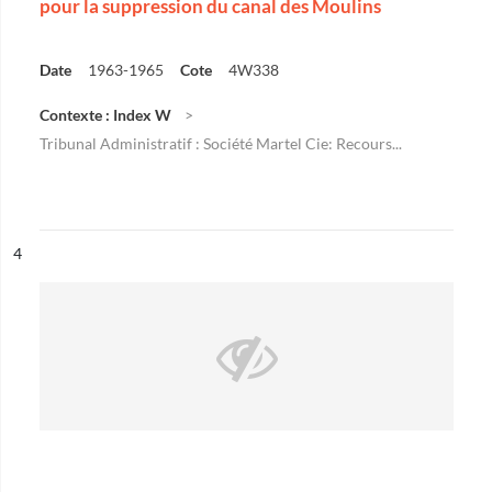
pour la suppression du canal des Moulins
Date
1963-1965
Cote
4W338
Contexte : Index W
Tribunal Administratif : Société Martel Cie: Recours...
ésultat n°
4