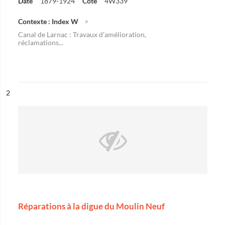
Date
1879-1924
Cote
4W339
Contexte : Index W
Canal de Larnac : Travaux d'amélioration,
réclamations...
ésultat n°
2
Réparations à la digue du Moulin Neuf