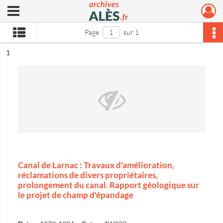
Ouvrir le menu déroulant
Archives municipales d'Alès
Page
sur 1
ésultat n°
1
Canal de Larnac : Travaux d'amélioration,
réclamations de divers propriétaires,
prolongement du canal. Rapport géologique sur
le projet de champ d'épandage