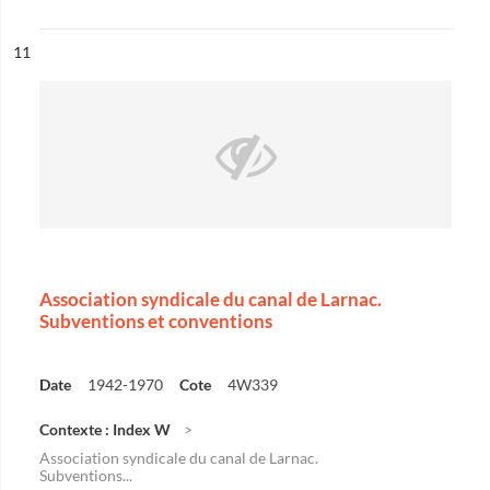
ésultat n°
11
Association syndicale du canal de Larnac.
Subventions et conventions
Date
1942-1970
Cote
4W339
Contexte : Index W
Association syndicale du canal de Larnac.
Subventions...