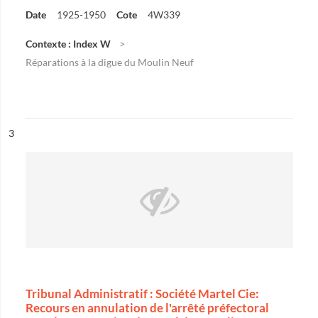
Date
1925-1950
Cote
4W339
Contexte : Index W
Réparations à la digue du Moulin Neuf
ésultat n°
3
Tribunal Administratif : Société Martel Cie:
Recours en annulation de l'arrêté préfectoral