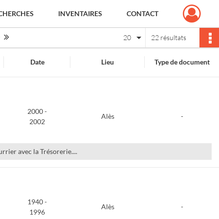
CHERCHES
INVENTAIRES
CONTACT
Page suivante : 1/2
Dernière page
20
22 résultats
Date
Lieu
Type de document
2000 -
Alès
-
2002
rrier avec la Trésorerie....
1940 -
Alès
-
1996