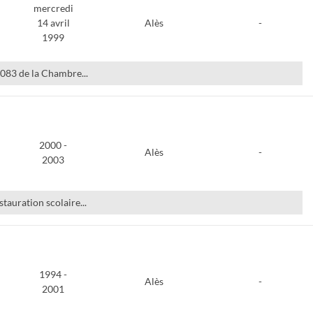
mercredi
14 avril
Alès
-
1999
0083 de la Chambre...
2000 -
Alès
-
2003
stauration scolaire...
1994 -
Alès
-
2001