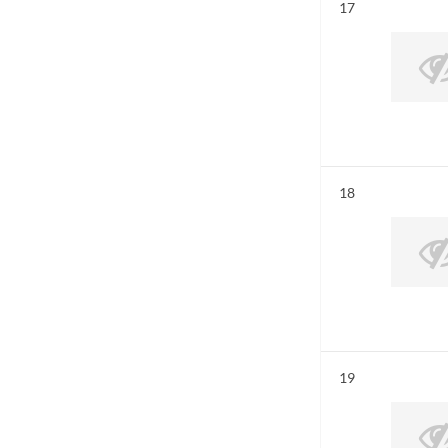
Résultat n°
17
Résultat n°
18
Résultat n°
19