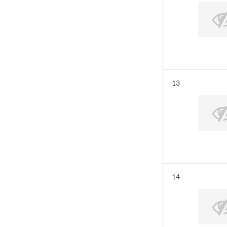
Résultat n°
13
Résultat n°
14