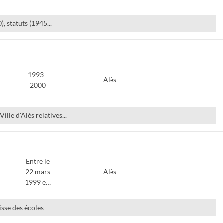
, statuts (1945...
1993 -
Alès
-
2000
lle d'Alès relatives...
Entre le
22 mars
Alès
-
1999 e…
isse des écoles