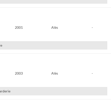
2001
Alès
-
ie
2003
Alès
-
garderie