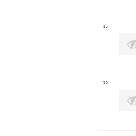
Résultat n°
15
Résultat n°
16