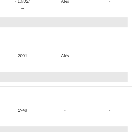
- 10/02/
Alès
-
…
2001
Alès
-
1948
-
-