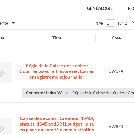
GÉNÉALOGIE
RE
nence
Page
sur 2
as
Titre
Cote
Régie de la Caisse des écoles :
Courrier avec la Trésorerie. Cahier
5W874
enregistrement journalier
Contexte : Index W
Régie de la Caisse des écoles : Cou
e
Caisse des écoles : Création (1940),
statuts (1945 et 1991),budget, mise
5W873
en place du comité d'administration