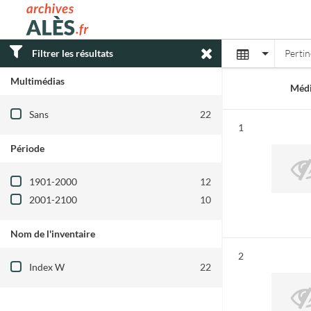
Archives municipales d'Alès
Affichage
Filtrer les résultats
Perti
Multimédias
Médi
Filtre les résultats par : Multimédias
Sans
22
Résultat n°
1
Période
Filtre les résultats par : Période
1901-2000
12
2001-2100
10
Nom de l'inventaire
Filtre les résultats par : Nom de l'inventair
Résultat n°
2
Index W
22