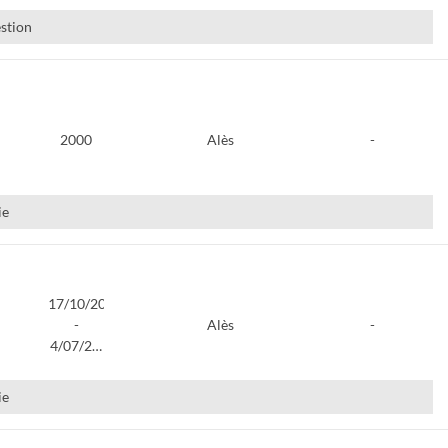
estion
2000
Alès
-
ie
17/10/2001
-
Alès
-
4/07/2…
ie