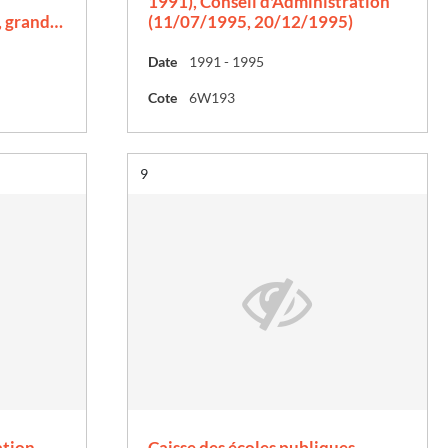
1991), Conseil d'Administration
, grand…
(11/07/1995, 20/12/1995)
Date
1991 - 1995
Cote
6W193
Résultat n°
9
ation
Caisse des écoles publiques