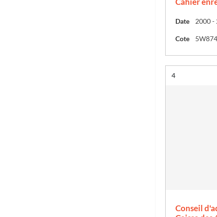
Cahier enr
Date
2000 -
Cote
5W87
Résultat n°
4
Conseil d'a