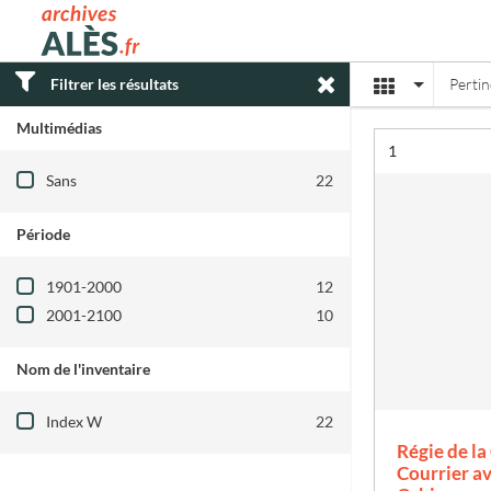
Archives municipales d'Alès
Affichage
Filtrer les résultats
Perti
Multimédias
Résultat n°
1
Filtre les résultats par : Multimédias
Sans
22
Période
Filtre les résultats par : Période
1901-2000
12
2001-2100
10
Nom de l'inventaire
Filtre les résultats par : Nom de l'inventair
Index W
22
Régie de la 
Courrier av