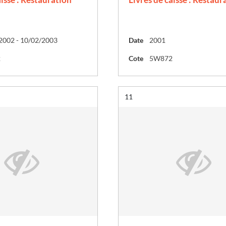
2002 - 10/02/2003
Date
2001
2
Cote
5W872
Résultat n°
11