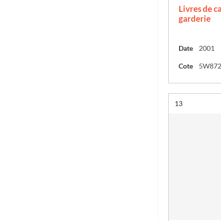
Livres de ca
garderie
Date
2001
Cote
5W87
Résultat n°
13