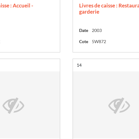
isse : Accueil -
Livres de caisse : Restaur
garderie
Date
2003
2
Cote
5W872
Résultat n°
14