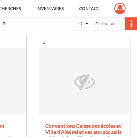
CHERCHES
INVENTAIRES
CONTACT
Page suivante : 1/2
Dernière page
20
22 résultats
Résultat n°
3
on
Conventions Caisse des écoles et
Ville d'Alès relatives aux accueils