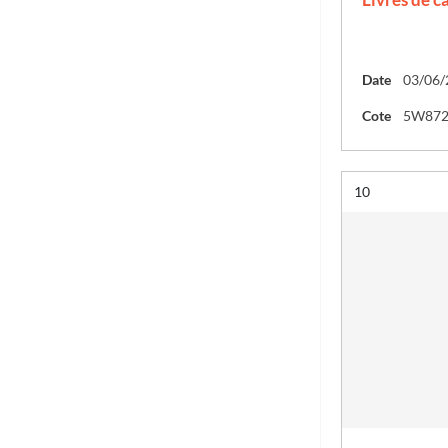
Date
03/06/
Cote
5W87
Résultat n°
10