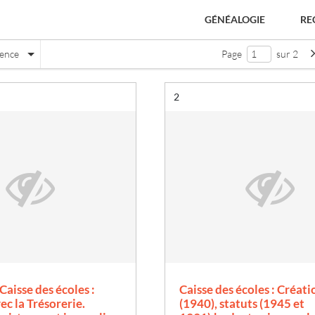
GÉNÉALOGIE
RE
nence
Page
sur 2
Résultat n°
2
e
Caisse des écoles :
Caisse des écoles : Créati
ec la Trésorerie.
(1940), statuts (1945 et