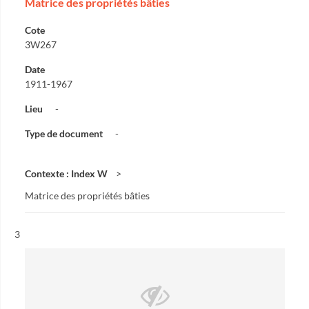
Matrice des propriétés bâties
Cote
3W267
Date
1911-1967
Lieu
-
Type de document
-
Contexte : Index W
Matrice des propriétés bâties
Résultat n°
3