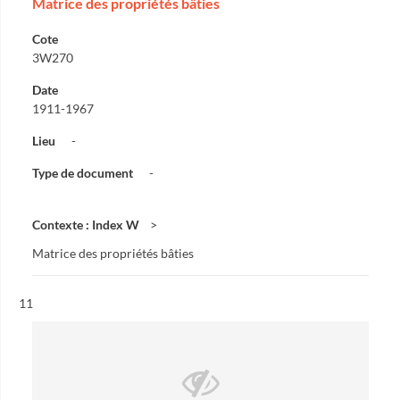
Matrice des propriétés bâties
Cote
3W270
Date
1911-1967
Lieu
-
Type de document
-
Contexte : Index W
Matrice des propriétés bâties
Résultat n°
11