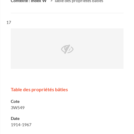
Contexte : Index W
Table des propriétés bâties
Résultat n°
17
Table des propriétés bâties
Cote
3W549
Date
1914-1967