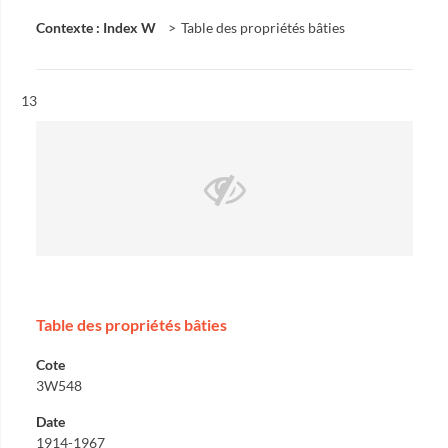
Contexte : Index W
Table des propriétés bâties
Résultat n°
13
Table des propriétés bâties
Cote
3W548
Date
1914-1967