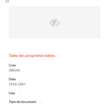
Résultat n°
12
Table des propriétés bâties
Cote
3W545
Date
1914-1967
Lieu
-
Type de document
-