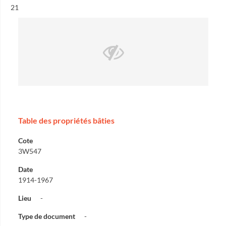
Résultat n°
21
Table des propriétés bâties
Cote
3W547
Date
1914-1967
Lieu
-
Type de document
-