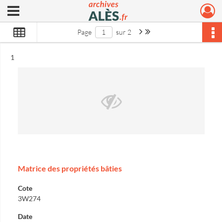
Ouvrir le menu déroulant
Archives municipales d'Alès
Page suivante : 1/2
Dernière page
Page
sur 2
Résultat n°
1
Matrice des propriétés bâties
Cote
3W274
Date