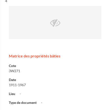
Résultat n°
4
Matrice des propriétés bâties
Cote
3W271
Date
1911-1967
Lieu
-
Type de document
-