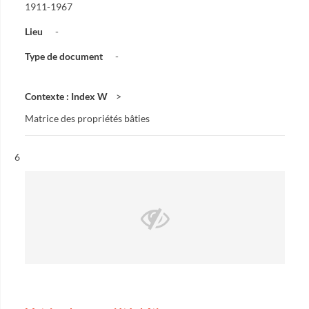
1911-1967
Lieu
-
Type de document
-
Contexte : Index W
Matrice des propriétés bâties
Résultat n°
6