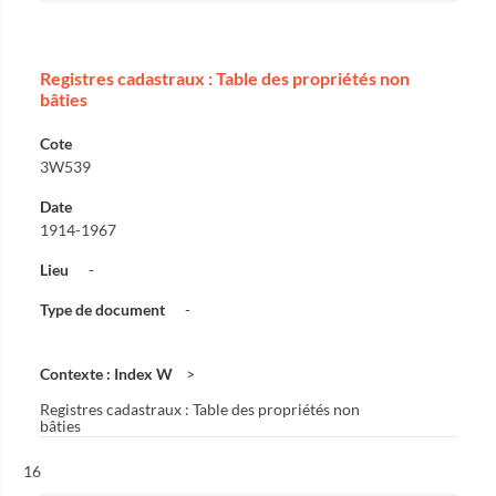
Registres cadastraux : Table des propriétés non
bâties
Cote
3W539
Date
1914-1967
Lieu
-
Type de document
-
Contexte : Index W
Registres cadastraux : Table des propriétés non
bâties
Résultat n°
16