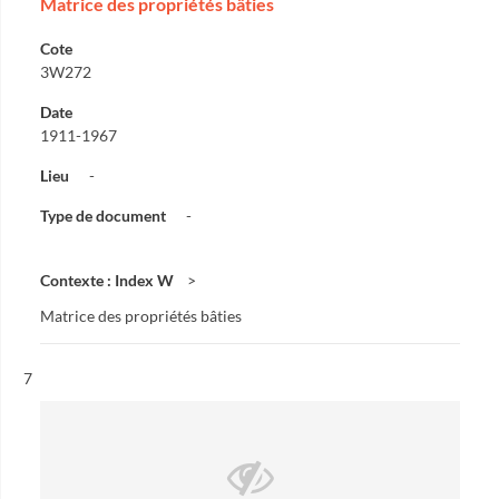
Matrice des propriétés bâties
Cote
3W272
Date
1911-1967
Lieu
-
Type de document
-
Contexte : Index W
Matrice des propriétés bâties
Résultat n°
7