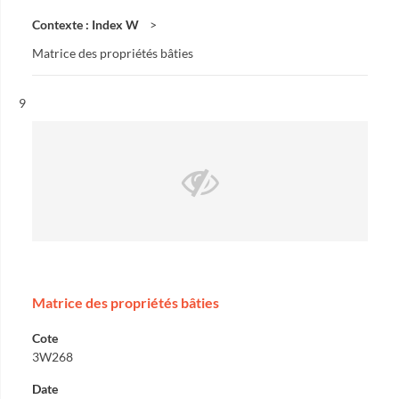
Contexte : Index W
Matrice des propriétés bâties
Résultat n°
9
Matrice des propriétés bâties
Cote
3W268
Date