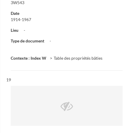
3W543
Date
1914-1967
Lieu
-
Type de document
-
Contexte : Index W
Table des propriétés bâties
Résultat n°
19