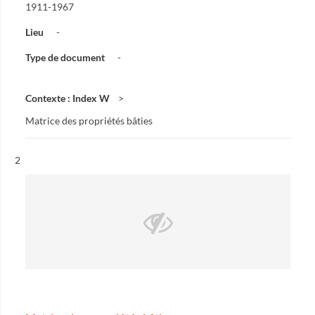
1911-1967
Lieu
-
Type de document
-
Contexte : Index W
Matrice des propriétés bâties
Résultat n°
2