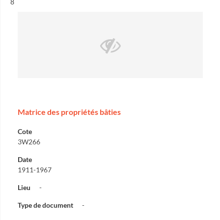
Résultat n°
8
Matrice des propriétés bâties
Cote
3W266
Date
1911-1967
Lieu
-
Type de document
-