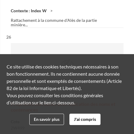
Contexte : Index W
Rattachement à la commune d'Alès de la partie
minière...
Résultat n°
26
Ce site utilise des
cookies
techniques nécessaires à son
bon fonctionnement. Ils ne contiennent aucune donnée
personnelle et sont exemptés de consentements (Article
82 de la loi Informatique et Libertés).
Vous pouvez consulter les conditions générales
d’utilisation sur le lien ci-dessous.
Propriétés non bâties avec indication des noms et
contenances
En savoir plus
J'ai compris
Cote
2W499