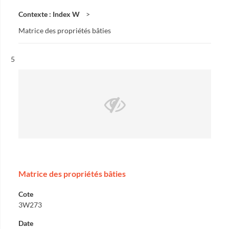
Contexte : Index W
Matrice des propriétés bâties
Résultat n°
5
Matrice des propriétés bâties
Cote
3W273
Date