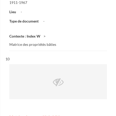
1911-1967
Lieu
-
Type de document
-
Contexte : Index W
Matrice des propriétés bâties
Résultat n°
10