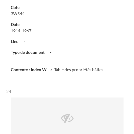
Cote
3W544
Date
1914-1967
Lieu
-
Type de document
-
Contexte : Index W
Table des propriétés bâties
Résultat n°
24