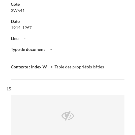
Cote
3W541
Date
1914-1967
Lieu
-
Type de document
-
Contexte : Index W
Table des propriétés bâties
Résultat n°
15