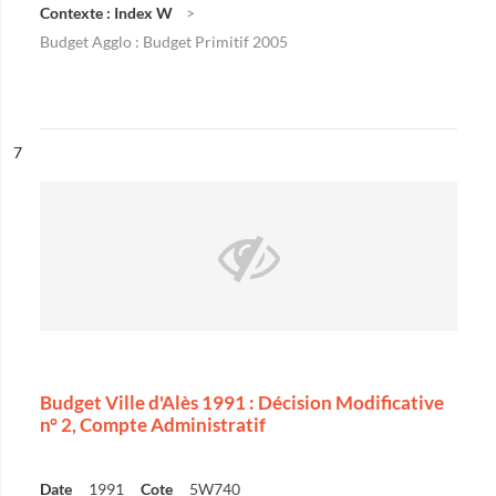
Contexte : Index W
Budget Agglo : Budget Primitif 2005
ésultat n°
7
Budget Ville d'Alès 1991 : Décision Modificative
n° 2, Compte Administratif
Date
1991
Cote
5W740