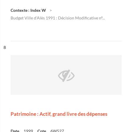
Contexte : Index W
Budget Ville d'Alès 1991 : Décision Modificative n°...
ésultat n°
8
Patrimoine : Actif, grand livre des dépenses
Date
1999
Cote
6W527