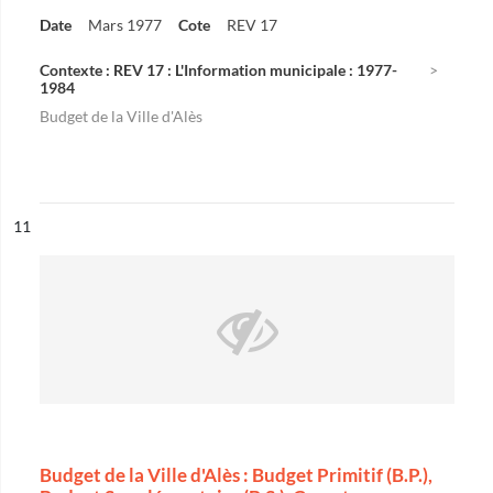
Date
Mars 1977
Cote
REV 17
Contexte : REV 17 : L'Information municipale : 1977-
1984
Budget de la Ville d'Alès
ésultat n°
11
Budget de la Ville d'Alès : Budget Primitif (B.P.),