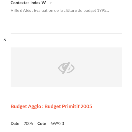
Contexte : Index W
Ville d'Alès : Evaluation de la clôture du budget 1995...
ésultat n°
6
Budget Agglo : Budget Primitif 2005
Date
2005
Cote
6W923