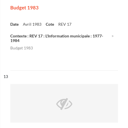
Budget 1983
Date
Avril 1983
Cote
REV 17
Contexte : REV 17 : L'Information municipale : 1977-
1984
Budget 1983
ésultat n°
13