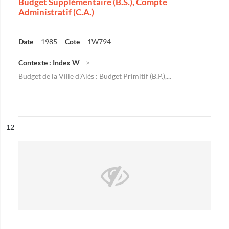
Budget Supplémentaire (B.S.), Compte
Administratif (C.A.)
Date
1985
Cote
1W794
Contexte : Index W
Budget de la Ville d'Alès : Budget Primitif (B.P.),...
ésultat n°
12