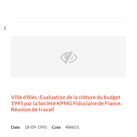
ésultat n°
5
Ville d'Alès : Evaluation de la clôture du budget
1995 par la Société KPMG Fiduciaire de France.
Réunion de travail
Date
18-09-1995
Cote
4W655