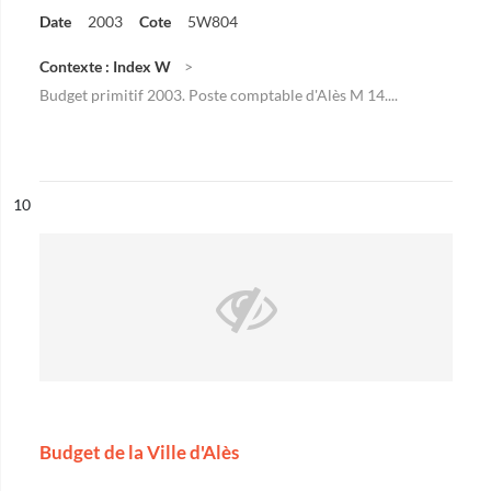
Date
2003
Cote
5W804
Contexte : Index W
Budget primitif 2003. Poste comptable d'Alès M 14....
ésultat n°
10
Budget de la Ville d'Alès