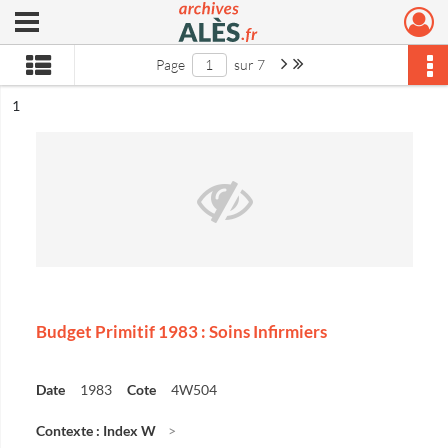
Ouvrir le menu déroulant
Archives municipales d'Alès
Page suivante : 1/7
Dernière page
Page
sur 7
ésultat n°
1
Budget Primitif 1983 : Soins Infirmiers
Date
1983
Cote
4W504
Contexte : Index W