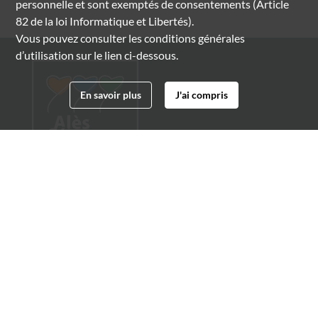
personnelle et sont exemptés de consentements (Article
82 de la loi Informatique et Libertés).
Vous pouvez consulter les conditions générales
d’utilisation sur le lien ci-dessous.
En savoir plus
J'ai compris
Archives municipales d'Alès
4 boulevard Gambetta
30100 Alès
04 66 54 32 20
archives@ville-ales.fr
Suivez-nous sur :