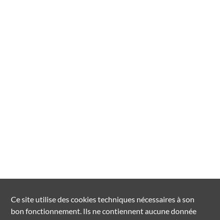
Ce site utilise des
cookies
techniques nécessaires à son
bon fonctionnement. Ils ne contiennent aucune donnée