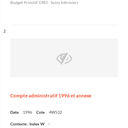
Budget Primitif 1983 : Soins Infirmiers
ésultat n°
2
Compte administratif 1996 et annexe
Date
1996
Cote
4W532
Contexte : Index W