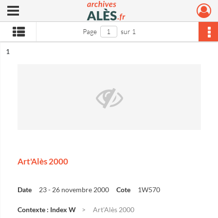
Ouvrir le menu déroulant
Archives municipales d'Alès
Page
sur 1
ésultat n°
1
Art'Alès 2000
Date
23 - 26 novembre 2000
Cote
1W570
Contexte : Index W
Art'Alès 2000