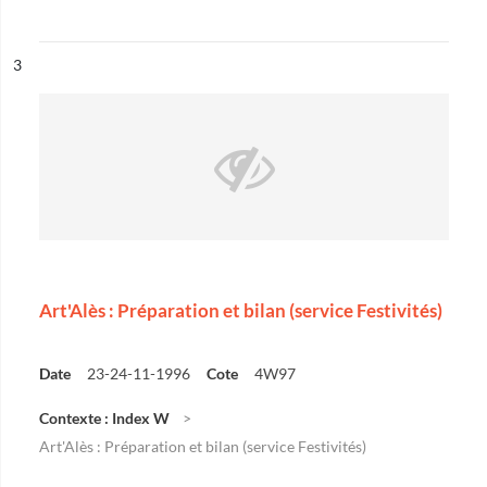
ésultat n°
3
Art'Alès : Préparation et bilan (service Festivités)
Date
23-24-11-1996
Cote
4W97
Contexte : Index W
Art'Alès : Préparation et bilan (service Festivités)