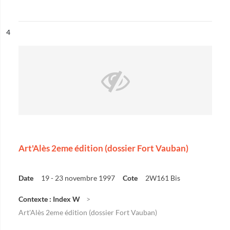
ésultat n°
4
Art'Alès 2eme édition (dossier Fort Vauban)
Date
19 - 23 novembre 1997
Cote
2W161 Bis
Contexte : Index W
Art'Alès 2eme édition (dossier Fort Vauban)