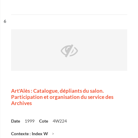
ésultat n°
6
Art'Alès : Catalogue, dépliants du salon.
Participation et organisation du service des
Archives
Date
1999
Cote
4W224
Contexte : Index W