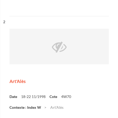
ésultat n°
2
Art'Alès
Date
18-22 11/1998
Cote
4W70
Contexte : Index W
Art'Alès