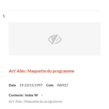
ésultat n°
5
Art' Alès : Maquette du programme
Date
19-23/11/1997
Cote
4W927
Contexte : Index W
Art' Alès : Maquette du programme