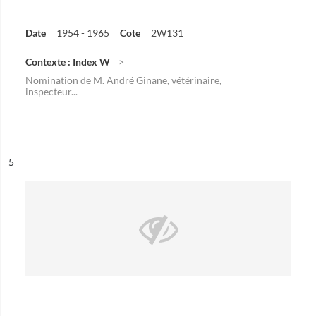
Date
1954 - 1965
Cote
2W131
Contexte : Index W
Nomination de M. André Ginane, vétérinaire,
inspecteur...
ésultat n°
5