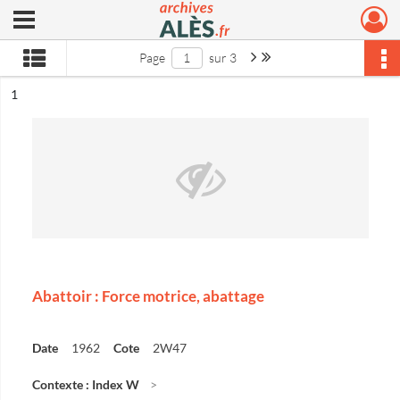
Ouvrir le menu déroulant
Archives municipales d'Alès
Page suivante : 1/3
Dernière page
Page
sur 3
ésultat n°
1
Abattoir : Force motrice, abattage
Date
1962
Cote
2W47
Contexte : Index W