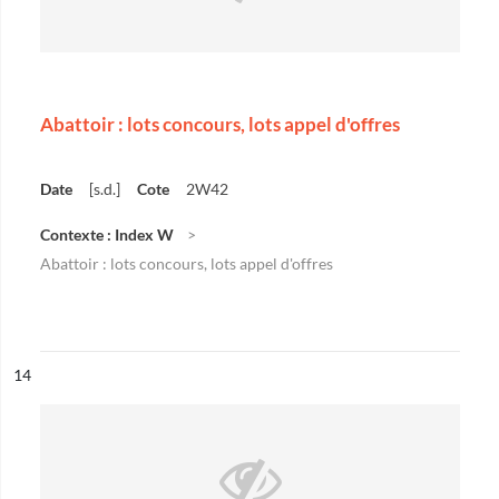
Abattoir : lots concours, lots appel d'offres
Date
[s.d.]
Cote
2W42
Contexte : Index W
Abattoir : lots concours, lots appel d'offres
ésultat n°
14