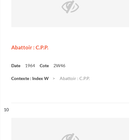
Abattoir : C.P.P.
Date
1964
Cote
2W46
Contexte : Index W
Abattoir : C.P.P.
ésultat n°
10