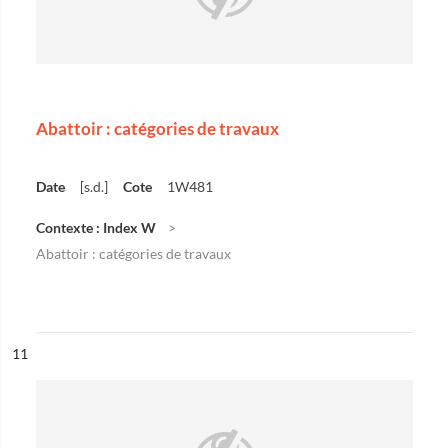
Abattoir : catégories de travaux
Date
[s.d.]
Cote
1W481
Contexte : Index W
Abattoir : catégories de travaux
ésultat n°
11