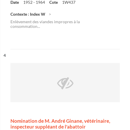
Date
1952 - 1964
Cote
1W437
Contexte : Index W
Enlèvement des viandes impropres à la
consommation...
ésultat n°
4
Nomination de M. André Ginane, vétérinaire,
inspecteur suppléant de l'abattoir