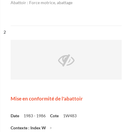
Abattoir : Force motrice, abattage
ésultat n°
2
Mise en conformité de l'abattoir
Date
1983 - 1986
Cote
1W483
Contexte : Index W