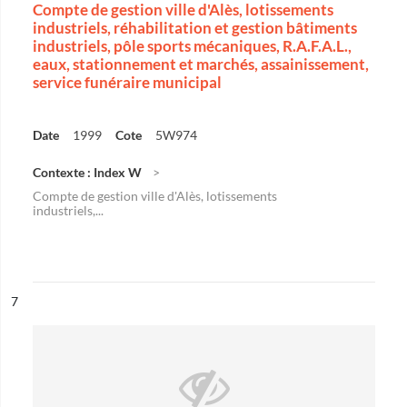
Compte de gestion ville d'Alès, lotissements
industriels, réhabilitation et gestion bâtiments
industriels, pôle sports mécaniques, R.A.F.A.L.,
eaux, stationnement et marchés, assainissement,
service funéraire municipal
Date
1999
Cote
5W974
Contexte : Index W
Compte de gestion ville d'Alès, lotissements
industriels,...
ésultat n°
7