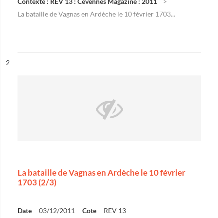
Contexte : REV 13 : Cévennes Magazine : 2011
La bataille de Vagnas en Ardèche le 10 février 1703...
ésultat n°
2
La bataille de Vagnas en Ardèche le 10 février
1703 (2/3)
Date
03/12/2011
Cote
REV 13