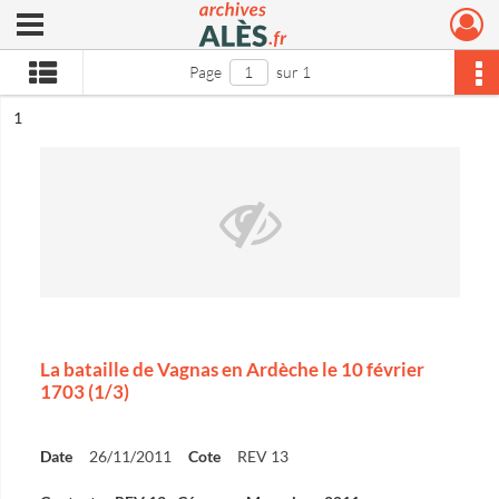
Ouvrir le menu déroulant
Archives municipales d'Alès
Page
sur 1
ésultat n°
1
La bataille de Vagnas en Ardèche le 10 février
1703 (1/3)
Date
26/11/2011
Cote
REV 13