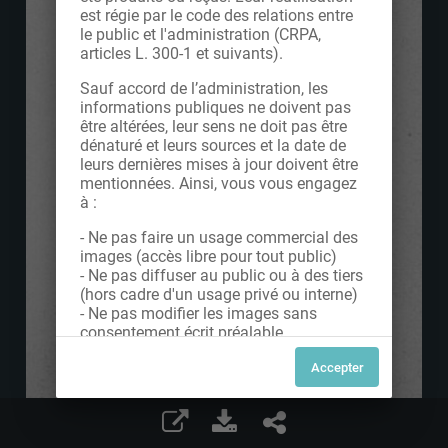
est régie par le code des relations entre
le public et l'administration (CRPA,
articles L. 300-1 et suivants).
Sauf accord de l’administration, les
informations publiques ne doivent pas
être altérées, leur sens ne doit pas être
dénaturé et leurs sources et la date de
leurs dernières mises à jour doivent être
mentionnées. Ainsi, vous vous engagez
à :
- Ne pas faire un usage commercial des
images (accès libre pour tout public)
- Ne pas diffuser au public ou à des tiers
(hors cadre d'un usage privé ou interne)
- Ne pas modifier les images sans
consentement écrit préalable
Dans le cas contraire, nous vous invitons
à nous contacter afin de solliciter le type
de Licence souhaitée parmi celles
proposées et le cas échéant, acquitter
une redevance.