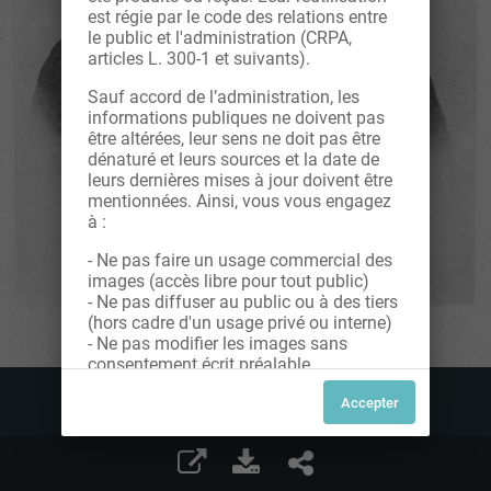
est régie par le code des relations entre
le public et l'administration (CRPA,
articles L. 300-1 et suivants).
Sauf accord de l’administration, les
informations publiques ne doivent pas
être altérées, leur sens ne doit pas être
dénaturé et leurs sources et la date de
leurs dernières mises à jour doivent être
mentionnées. Ainsi, vous vous engagez
à :
- Ne pas faire un usage commercial des
images (accès libre pour tout public)
- Ne pas diffuser au public ou à des tiers
(hors cadre d'un usage privé ou interne)
- Ne pas modifier les images sans
consentement écrit préalable
Dans le cas contraire, nous vous invitons
à nous contacter afin de solliciter le type
de Licence souhaitée parmi celles
proposées et le cas échéant, acquitter
une redevance.