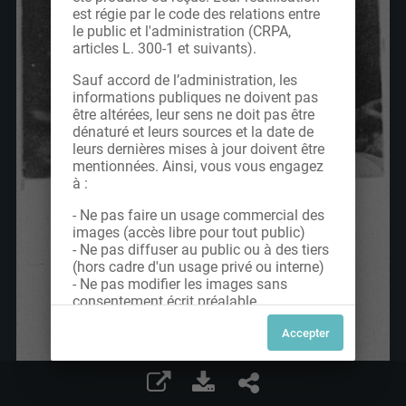
est régie par le code des relations entre
le public et l'administration (CRPA,
articles L. 300-1 et suivants).
Sauf accord de l’administration, les
informations publiques ne doivent pas
être altérées, leur sens ne doit pas être
dénaturé et leurs sources et la date de
leurs dernières mises à jour doivent être
mentionnées. Ainsi, vous vous engagez
à :
- Ne pas faire un usage commercial des
images (accès libre pour tout public)
- Ne pas diffuser au public ou à des tiers
(hors cadre d'un usage privé ou interne)
- Ne pas modifier les images sans
consentement écrit préalable
Dans le cas contraire, nous vous invitons
à nous contacter afin de solliciter le type
de Licence souhaitée parmi celles
proposées et le cas échéant, acquitter
une redevance.