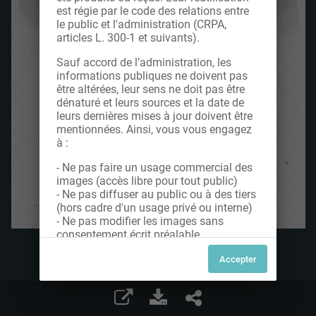
est régie par le code des relations entre
le public et l'administration (CRPA,
articles L. 300-1 et suivants).
Sauf accord de l’administration, les
informations publiques ne doivent pas
être altérées, leur sens ne doit pas être
dénaturé et leurs sources et la date de
leurs dernières mises à jour doivent être
mentionnées. Ainsi, vous vous engagez
à :
- Ne pas faire un usage commercial des
images (accès libre pour tout public)
- Ne pas diffuser au public ou à des tiers
(hors cadre d'un usage privé ou interne)
- Ne pas modifier les images sans
consentement écrit préalable
Dans le cas contraire, nous vous invitons
à nous contacter afin de solliciter le type
de Licence souhaitée parmi celles
proposées et le cas échéant, acquitter
une redevance.